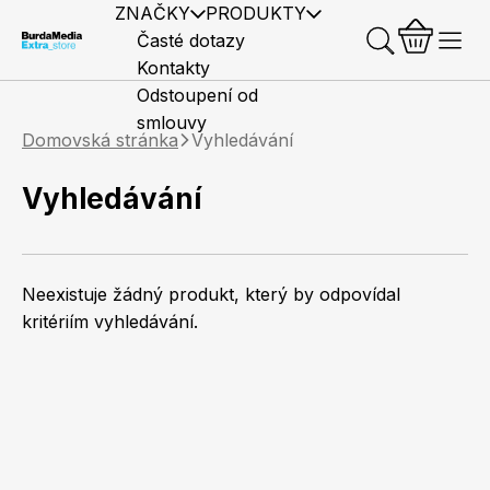
ZNAČKY
PRODUKTY
Časté dotazy
Kontakty
Odstoupení od
smlouvy
Domovská stránka
Vyhledávání
Vyhledávání
Předplatné časopisů
Elle
Burda Style
Časopisy
Neexistuje žádný produkt, který by odpovídal
kritériím vyhledávání.
Knihy
Merch
Marianne
Elle Decoration