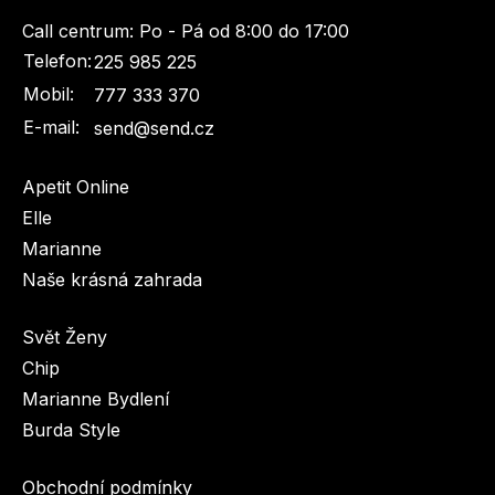
Naše krásná zahrada
LEGO® časopisy
Call centrum:
Po - Pá od 8:00 do 17:00
Telefon:
225 985 225
Mobil:
777 333 370
E-mail:
send@send.cz
Apetit Online
Chip
Burda Easy
Elle
Marianne
Naše krásná zahrada
Svět Ženy
Chip
Marianne Bydlení
Sudoku a křížovky
Burda Best of Plus
Burda Style
Obchodní podmínky