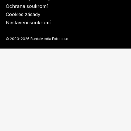
Ochrana soukromí
Cookies zásady
Nastavení soukromí
Dětské časopisy
Burda Pletení
© 2003-2026 BurdaMedia Extra s.r.o.
Burda Best of
Burda Kids