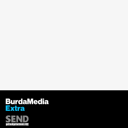
Apetit
Marianne Bydlení
Svět ženy
Marianne Venkov & styl