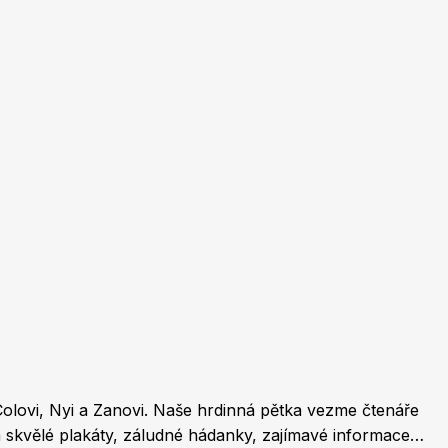
Burda Pletení
Colovi, Nyi a Zanovi. Naše hrdinná pětka vezme čtenáře
na skvělé plakáty, záludné hádanky, zajímavé informace a