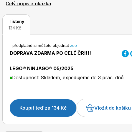
originální minifigurku LEGO® NINJAGO® v každém vydá
Celý popis a ukázka
Tištěný
134 Kč
- předplatné si můžete objednat
zde
Toprecepty.cz
DOPRAVA ZDARMA PO CELÉ ČR!!!!
LEGO® NINJAGO® 05/2025
Dostupnost: Skladem, expedujeme do 3 prac. dnů
Koupit teď za 134 Kč
Vložit do košíku