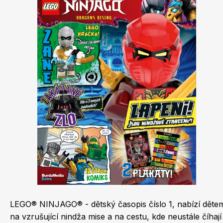
Dětské časopisy
Burda Best of
LEGO® NINJAGO® - dětský časopis číslo 1, nabízí dětem 
Burda Kids
na vzrušující nindža mise a na cestu, kde neustále číha