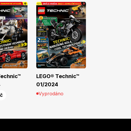
echnic™
LEGO® Technic™
4
01/2024
Vyprodáno
Kč