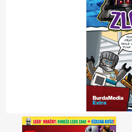
Naše krásná zahrada
Chip
Sudoku a křížovky