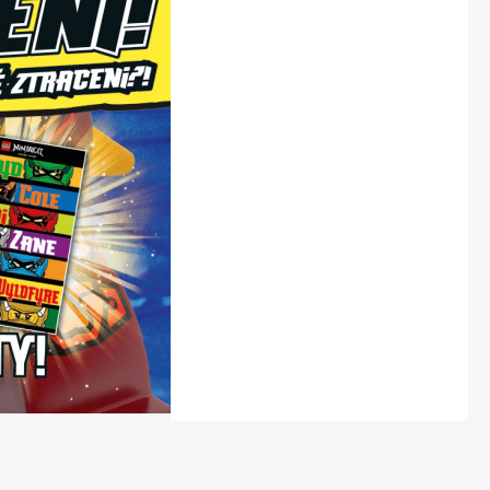
LEGO® časopisy
Burda Easy
Burda Best of Plus