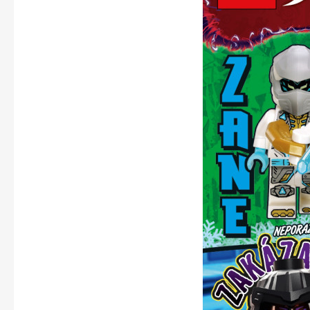
Apetit
Svět ženy