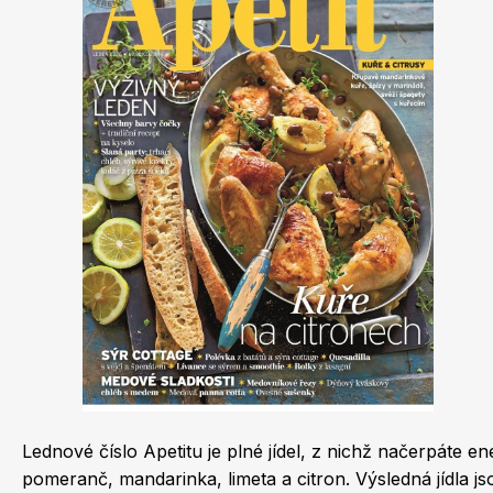
Dětské časopisy
Burda Best of
Lednové číslo Apetitu je plné jídel, z nichž načerpáte energii, chybějící vitaminy a také spou
Burda Kids
pomeranč, mandarinka, limeta a citron. Výsledná jídla jsou svěží a nepostrádají lehkost a šmrnc.