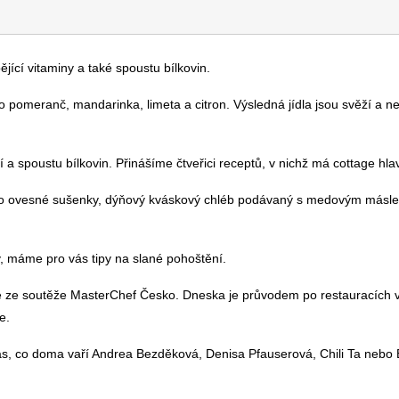
ějící vitaminy a také spoustu bílkovin.
to pomeranč, mandarinka, limeta a citron. Výsledná jídla jsou svěží a n
 a spoustu bílkovin. Přinášíme čtveřici receptů, v nichž má cottage hlavn
u to ovesné sušenky, dýňový kváskový chléb podávaný s medovým másl
, máme pro vás tipy na slané pohoštění.
 ze soutěže MasterChef Česko. Dneska je průvodem po restauracích v
e.
ás, co doma vaří Andrea Bezděková, Denisa Pfauserová, Chili Ta nebo 