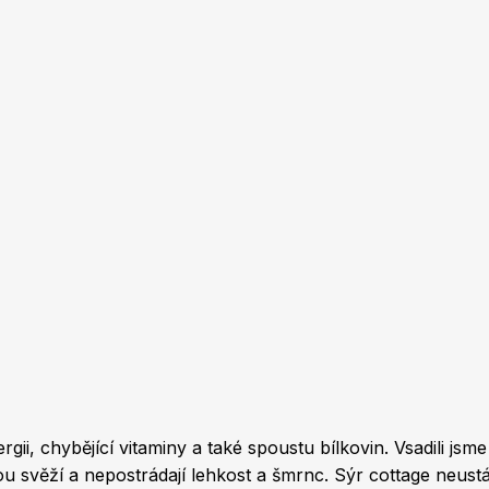
stu bílkovin. Vsadili jsme na kombinaci kuřete a různých citrusů, konkrétně je to
 Sýr cottage neustále nabírá na popularitě, protože má málo kalorií a