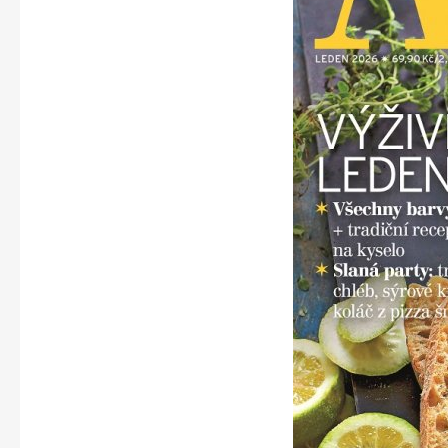
Apetit
Svět ženy