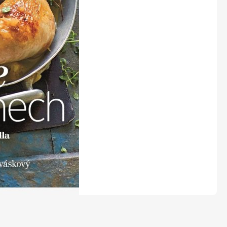
LEGO® časopisy
Burda Easy
Burda Best of Plus