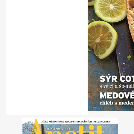
Naše krásná zahrada
Chip
Sudoku a křížovky