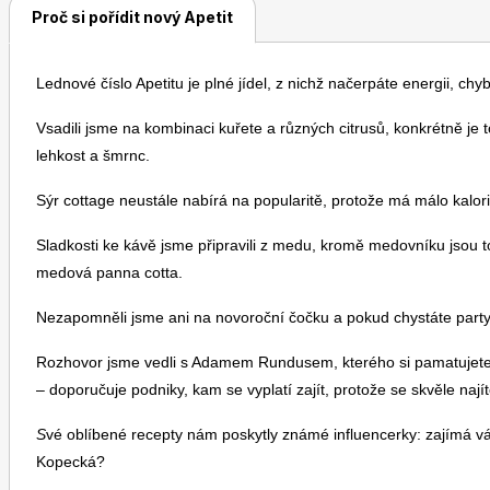
Proč si pořídit nový Apetit
Lednové číslo Apetitu je plné jídel, z nichž načerpáte energii, chyb
Vsadili jsme na kombinaci kuřete a různých citrusů, konkrétně je 
lehkost a šmrnc.
Sýr cottage neustále nabírá na popularitě, protože má málo kalorií
Sladkosti ke kávě jsme připravili z medu, kromě medovníku jso
medová panna cotta.
Nezapomněli jsme ani na novoroční čočku a pokud chystáte party
Rozhovor jsme vedli s Adamem Rundusem, kterého si pamatujete
– doporučuje podniky, kam se vyplatí zajít, protože se skvěle najít
S
vé oblíbené recepty nám poskytly známé influencerky: zajímá v
Kopecká?