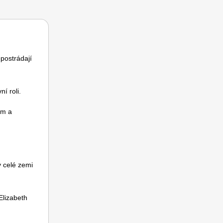
epostrádají
í roli.
em a
 celé zemi
Elizabeth