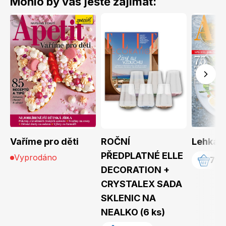
Mohlo by vás ještě zajímat:
Vaříme pro děti
ROČNÍ
Lehká 
PŘEDPLATNÉ ELLE
Vyprodáno
79 
DECORATION +
CRYSTALEX SADA
SKLENIC NA
NEALKO (6 ks)