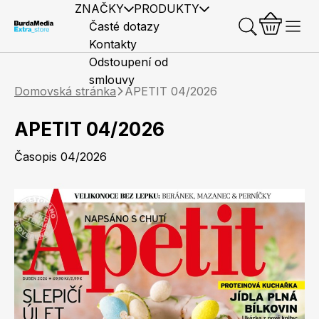
ZNAČKY
PRODUKTY
Časté dotazy
Kontakty
Odstoupení od
smlouvy
Domovská stránka
APETIT 04/2026
APETIT 04/2026
Časopis 04/2026
Předplatné časopisů
Elle
Burda Style
Časopisy
Knihy
Merch
Marianne
Elle Decoration