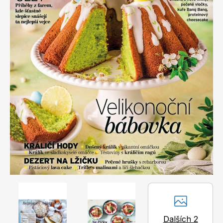
Apetit
Marianne Bydlení
Svět ženy
Marianne Venkov & styl
Dalších 2