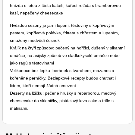
hnízda s fetou z těsta kataifi, kuřecí roláda s bramborovou
kaší, nepečený cheesecake
Hvězdou sezony je jarní lupení: těstoviny s kopřivovým
pestem, kopřivová polévka, frittata s chřestem a lupením,
smažený medvědí česnek
Toprecepty.cz
Králík na čtyři způsoby: pečený na hořčici, dušený v pikantní
omáčce, na asijský způsob ve sladkokyselé omáčce nebo
jako ragú s těstovinami
Velikonoce bez lepku: beránek s tvarohem, mazanec a
kořeněné perníčky. Bezlepkové recepty budou chutnat i
lidem, kteří nemají žádná omezení.
Dezerty na lžičku: pečené hrušky s rebarborou, medový
cheesecake do skleničky, pistáciový lava cake a trifle s
malinami.