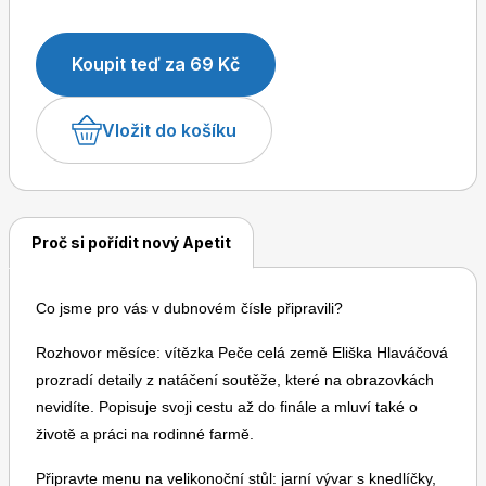
Bezlepkové recepty budou chutnat i lidem, kteří
nemají žádná omezení. Dezerty na lžičku: pečené
Koupit teď za 69 Kč
hrušky s rebarborou, medový cheesecake do
skleničky, pistáciový lava cake a trifle s malinami.
Dětské časopisy
Burda Pletení
Vložit do košíku
Proč si pořídit nový Apetit
Burda Best of
Co jsme pro vás v dubnovém čísle připravili?
Rozhovor měsíce: vítězka Peče celá země Eliška Hlaváčová
prozradí detaily z natáčení soutěže, které na obrazovkách
nevidíte. Popisuje svoji cestu až do finále a mluví také o
životě a práci na rodinné farmě.
Burda Kids
Připravte menu na velikonoční stůl: jarní vývar s knedlíčky,