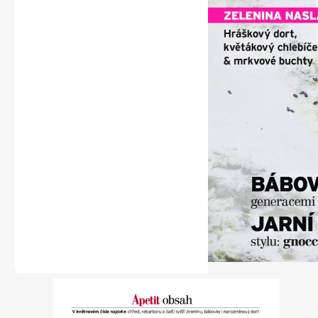
Naše krásná zahrada
Chip
Sudoku a křížovky