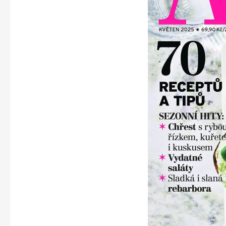
Apetit
Svět ženy