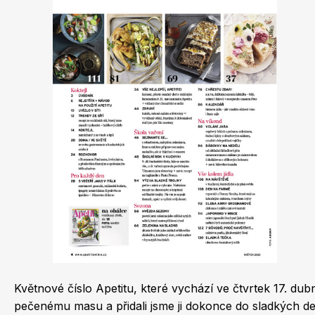
Dětské časopisy
Burda Best of
Květnové číslo Apetitu, které vychází ve čtvrtek 17. dub
Burda Kids
pečenému masu a přidali jsme ji dokonce do sladkých d