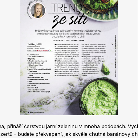
na, přináší čerstvou jarní zeleninu v mnoha podobách. Vychu
ezertů – budete překvapení, jak skvěle chutná banánový c