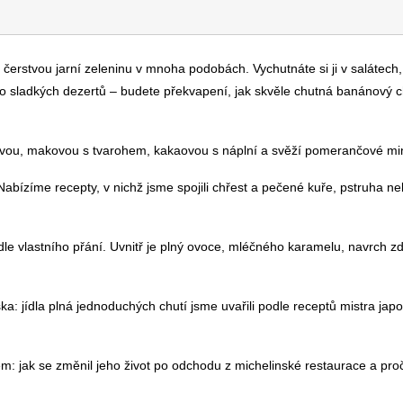
í čerstvou jarní zeleninu v mnoha podobách. Vychutnáte si ji v salátech,
o sladkých dezertů – budete překvapení, jak skvěle chutná banánový c
ačkovou, makovou s tvarohem, kakaovou s náplní a svěží pomerančové m
bízíme recepty, v nichž jsme spojili chřest a pečené kuře, pstruha ne
odle vlastního přání. Uvnitř je plný ovoce, mléčného karamelu, navrch 
ka: jídla plná jednoduchých chutí jsme uvařili podle receptů mistra ja
 jak se změnil jeho život po odchodu z michelinské restaurace a proč