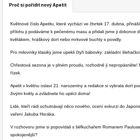
Proč si pořídit nový Apetit
Květnové číslo Apetitu, které vychází ve čtvrtek 17. dubna, přináš
přílohu ji podáváme k pečenému masu a přidali jsme ji dokonce d
květákem, hráškový dort nebo mrkvové buchty s povidly.
Pro milovníky klasiky jsme upekli čtyři bábovky: základní šleh
Chřestová sezona je v plném proudu, rozhodně ji nepropásněte! Na
řízek.
Apetit v květnu oslaví 21. narozeniny a redakce si vybrala dort p
živými květy a zvládnete ho upéct doma!
Lidé, kteří rádi ochutnávají něco nového, ocení exkurzi do Japons
vaření Jakuba Horáka.
V rozhovoru jsme si popovídali s šéfkuchařem Romanem Paulusem:
spokojenější?