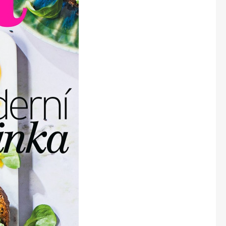
Marianne Bydlení
Marianne Venkov & styl