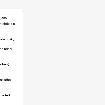
 jako
hlebíček s
inibábovky.
bo telecí
zdobený
ponského
 je teď