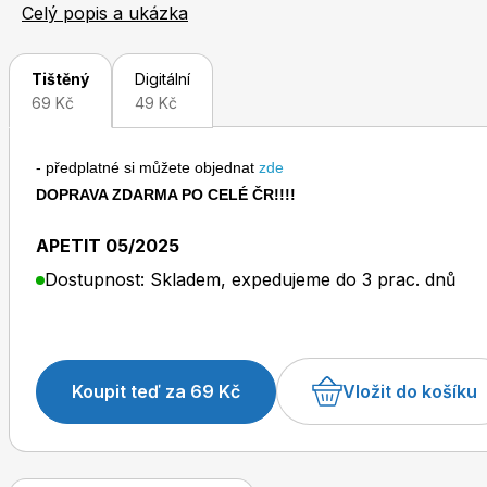
buchty s povidly. Pro milovníky klasiky jsme upekli čtyři bábovky: základní šlehačkovou, makovou s tvarohem, kakaovou s náplní a svěží pomerančové minibábovky.
Celý popis a ukázka
Chřestová sezona je v plném proudu, rozhodně ji nepropásněte
oslaví 21. narozeniny a redakce si vybrala dort podle 
Tištěný
Digitální
Lidé, kteří rádi ochutnávají něco nového, ocení exkurzi
69 Kč
49 Kč
rozhovoru jsme si popovídali s šéfkuchařem Romanem Pa
- předplatné si můžete objednat
zde
Toprecepty.cz
DOPRAVA ZDARMA PO CELÉ ČR!!!!
APETIT 05/2025
Dostupnost: Skladem, expedujeme do 3 prac. dnů
Koupit teď za 69 Kč
Vložit do košíku