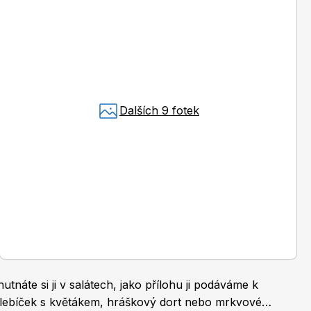
Burda Pletení
Dalších 9 fotek
tnáte si ji v salátech, jako přílohu ji podáváme k
hlebíček s květákem, hráškový dort nebo mrkvové