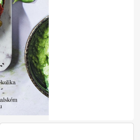
LEGO® časopisy
Burda Easy
Burda Best of Plus