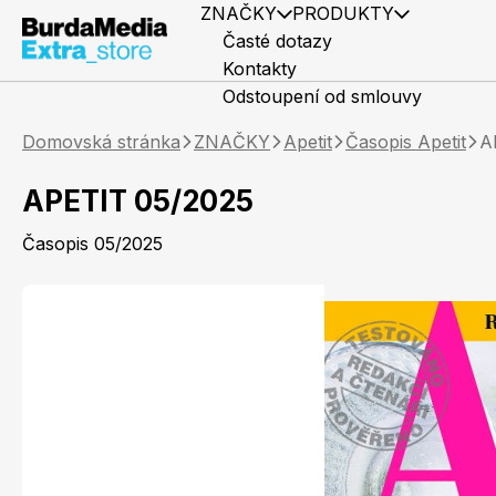
ZNAČKY
PRODUKTY
Časté dotazy
Kontakty
Odstoupení od smlouvy
Domovská stránka
ZNAČKY
Apetit
Časopis Apetit
A
APETIT 05/2025
Časopis 05/2025
Předplatné časopisů
Elle
Knihy
Marianne