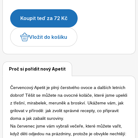
ve velkém rozhovoru vysvětlí, proč ukončil svou
školu vaření na ohni Fuego a čemu se chce věnovat
Koupit teď za 72 Kč
dál. Na cesty se společně vydáme do Chorvatska:
dozvíte se, co ochutnat, co na místě uvařit z tamních
Dětské časopisy
Burda Pletení
surovin a co si přivézt domů.
Vložit do košíku
Proč si pořídit nový Apetit
Burda Best of
Červencový Apetit je plný čerstvého ovoce a dalších letních
dobrot! Těšit se můžete na ovocné koláče, které jsme upekli
z třešní, mirabelek, meruněk a broskví. Ukážeme vám, jak
grilovat v přírodě: jak zvolit správné recepty, co připravit
doma a jak zabalit suroviny.
Na červenec jsme vám vybrali večeře, které můžete vařit,
Burda Kids
když děti odjedou na prázdniny, protože je obvykle nechtějí: