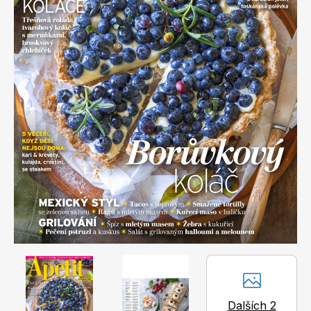
Apetit
Marianne Bydlení
Svět ženy
Marianne Venkov & styl
Dalších 2