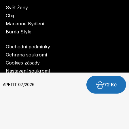
Svět Ženy
Chip
Marianne Bydlení
Burda Style
Obchodní podmínky
Ochrana soukromí
Cookies zásady
Nastavení soukromí
72 Kč
APETIT 07/2026
© 2003-2026 BurdaMedia Extra s.r.o.
APETIT 07/2026 - digitální verze
Dostupnost: Skladem, expedujeme do 3 prac. dnů
49 Kč