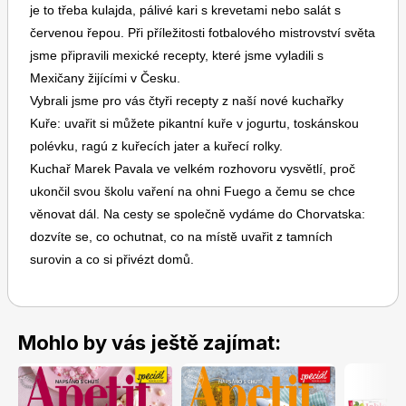
je to třeba kulajda, pálivé kari s krevetami nebo salát s
červenou řepou. Při příležitosti fotbalového mistrovství světa
jsme připravili mexické recepty, které jsme vyladili s
Mexičany žijícími v Česku.
Vybrali jsme pro vás čtyři recepty z naší nové kuchařky
Kuře: uvařit si můžete pikantní kuře v jogurtu, toskánskou
Toprecepty.cz
polévku, ragú z kuřecích jater a kuřecí rolky.
Kuchař Marek Pavala ve velkém rozhovoru vysvětlí, proč
ukončil svou školu vaření na ohni Fuego a čemu se chce
věnovat dál. Na cesty se společně vydáme do Chorvatska:
dozvíte se, co ochutnat, co na místě uvařit z tamních
surovin a co si přivézt domů.
Mohlo by vás ještě zajímat: