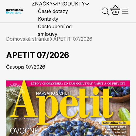
ZNAČKY
PRODUKTY
Časté dotazy
Kontakty
Odstoupení od
smlouvy
Domovská stránka
APETIT 07/2026
APETIT 07/2026
Časopis 07/2026
Předplatné časopisů
Elle
Burda Style
Časopisy
Knihy
Merch
Marianne
Elle Decoration