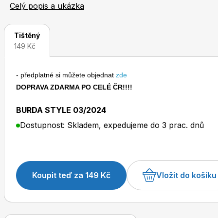
jen módní žurnál, je to také časopis zabývající se téma
Celý popis a ukázka
osobnosti ze světa módy, pomáhá s výběrem módních do
Tištěný
149 Kč
- předplatné si můžete objednat
zde
Toprecepty.cz
DOPRAVA ZDARMA PO CELÉ ČR!!!!
BURDA STYLE 03/2024
Dostupnost: Skladem, expedujeme do 3 prac. dnů
Koupit teď za 149 Kč
Vložit do košíku