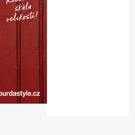
LEGO® časopisy
Burda Easy
Burda Best of Plus