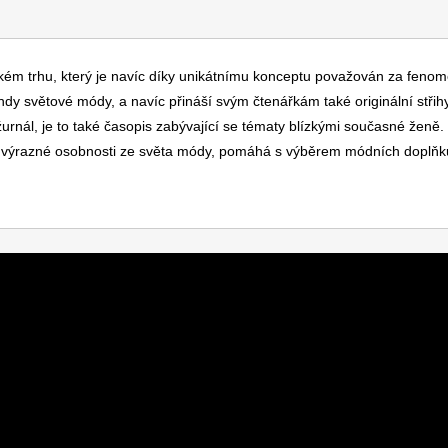
ském trhu, který je navíc díky unikátnímu konceptu považován za fenom
ndy světové módy, a navíc přináší svým čtenářkám také originální střih
žurnál, je to také časopis zabývající se tématy blízkými současné ženě.
je výrazné osobnosti ze světa módy, pomáhá s výběrem módních doplňk