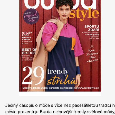
Dětské časopisy
Burda Best of
Jediný časopis o módě s více než padesátiletou tradicí
Burda Kids
měsíc prezentuje Burda nejnovější trendy světové módy, a