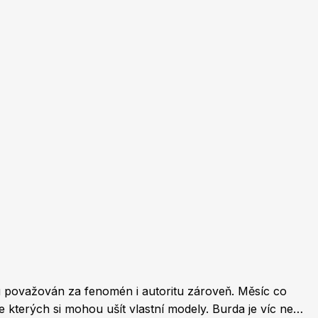
Burda Pletení
tu považován za fenomén i autoritu zároveň. Měsíc co
e kterých si mohou ušít vlastní modely. Burda je víc než