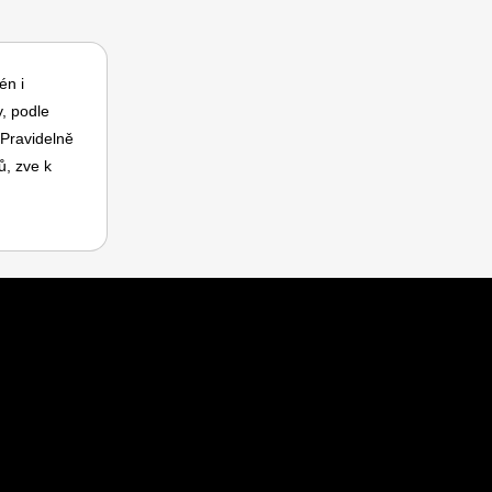
én i
y, podle
 Pravidelně
ů, zve k