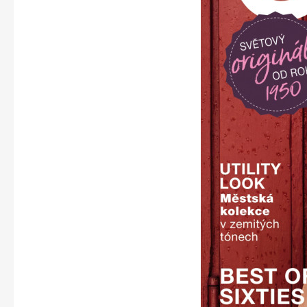
Apetit
Svět ženy