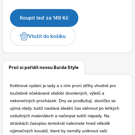
kapitolu, kde mají hlavní slovo široké siluety i poutavé
etno detaily jako třásně. TREND: SVŮDNÁ
Koupit teď za 149 Kč
NOMÁDKA Outfity v tónech země a oblohy BURDA
JUBILEUM Kreace podle originálu z roku 1984
Dětské časopisy
Burda Pletení
EXKLUZIVNÍ MODEL Luxusní halenkové maxišaty
Vložit do košíku
COUTURE À LA FRANÇAISE Trenčkot, šaty, kabátek
a další must-haves BEST OF: KRAJKY Křehká síla
Proč si pořídit novou Burda Style
Burda Best of
Květnové vydání je tady a s ním první střihy vhodné pro
toužebně očekávané období dovolených, výletů a
nekonečných procházek. Dny se prodlužují, sluníčko se
ujímá vlády, tudíž nastává ideální čas sáhnout po lehkých
vzdušných materiálech a načerpat svěží nápady. Na
stránkách časopisu tentokrát naleznete hned několik
Burda Kids
výjimečných kousků, které by neměly uniknout vaší