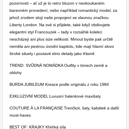
pozornosti – ať už je to retro bluzon v neokoukaném
barevném provedení, nebo například romantický model, za
jehož zrodem stojí naše propojení se slavnou značkou
Liberty London. Na své si přijdete, také když obdivujete
elegantní styl Francouzek – tady v rozsáhlé kolekci
nescházejí ani plus size velikosti. Minout byste pak určitě
Toprecepty.cz
neměla ani pestrou úvodní kapitolu, kde mají hlavní slovo
široké siluety i poutavé etno detaily jako třásně.
TREND: SVŮDNÁ NOMÁDKA Outfity v tónech země a
oblohy
BURDA JUBILEUM Kreace podle originálu z roku 1984
EXKLUZIVNÍ MODEL Luxusní halenkové maxišaty
COUTURE À LA FRANÇAISE Trenčkot, šaty, kabátek a další
must-haves
BEST OF: KRAJKY Křehká síla