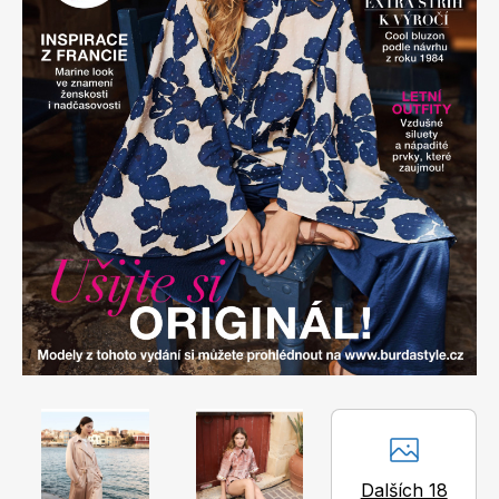
Apetit
Marianne Bydlení
Svět ženy
Marianne Venkov & styl
Dalších 18