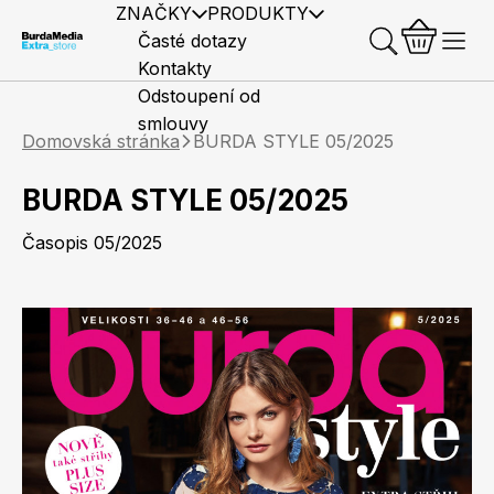
ZNAČKY
PRODUKTY
Časté dotazy
Kontakty
Odstoupení od
smlouvy
Domovská stránka
BURDA STYLE 05/2025
BURDA STYLE 05/2025
Časopis 05/2025
Předplatné časopisů
Elle
Burda Style
Časopisy
Knihy
Merch
Marianne
Elle Decoration