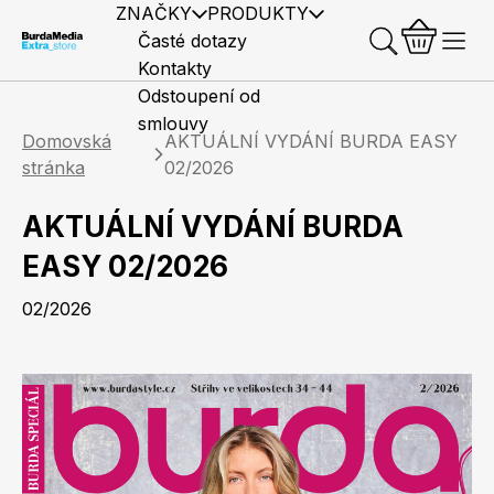
ZNAČKY
PRODUKTY
Časté dotazy
Kontakty
Odstoupení od
smlouvy
Domovská
AKTUÁLNÍ VYDÁNÍ BURDA EASY
stránka
02/2026
AKTUÁLNÍ VYDÁNÍ BURDA
Předplatné časopisů
Elle
Burda Style
Časopisy
EASY 02/2026
02/2026
Knihy
Merch
Marianne
Elle Decoration