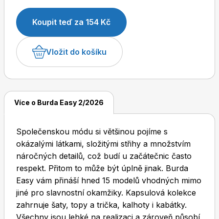
Koupit teď za 154 Kč
Dětské časopisy
Burda Pletení
Vložit do košíku
Více o Burda Easy 2/2026
Burda Best of
Společenskou módu si většinou pojíme s
okázalými látkami, složitými střihy a množstvím
náročných detailů, což budí u začátečnic často
respekt. Přitom to může být úplně jinak. Burda
Easy vám přináší hned 15 modelů vhodných mimo
jiné pro slavnostní okamžiky. Kapsulová kolekce
zahrnuje šaty, topy a trička, kalhoty i kabátky.
Burda Kids
Všechny jsou lehké na realizaci a zároveň působí