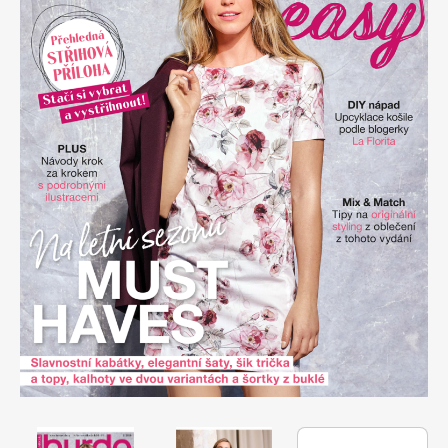
Apetit
Marianne Bydlení
Svět ženy
Marianne Venkov & styl