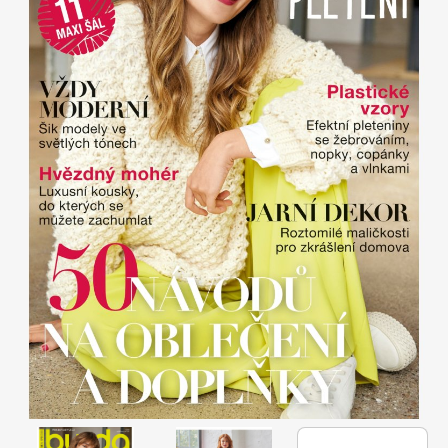
Apetit
Marianne Bydlení
Svět ženy
Marianne Venkov & styl