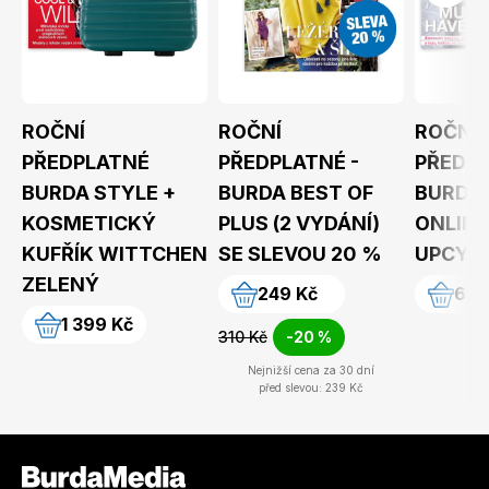
ROČNÍ
ROČNÍ
ROČNÍ
PŘEDPLATNÉ
PŘEDPLATNÉ -
PŘEDP
Toprecepty.cz
BURDA STYLE +
BURDA BEST OF
BURDA 
KOSMETICKÝ
PLUS (2 VYDÁNÍ)
ONLINE
KUFŘÍK WITTCHEN
SE SLEVOU 20 %
UPCYK
ZELENÝ
249 Kč
699
1 399 Kč
310 Kč
-20 %
Nejnižší cena za 30 dní
před slevou: 239 Kč