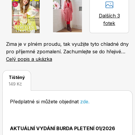
Naše krásná zahrada
LEGO® časopisy
Dalších 3
fotek
Zima je v plném proudu, tak využijte tyto chladné dny
pro příjemné zpomalení. Zachumlejte se do hřejivé
Chip
Burda Easy
deky, připravte si své oblíbené příze a pusťte se do
Celý popis a ukázka
pletení či háčkování. Odměnou vám nebude pouze
dokonalý relax, ale také originální kousky, které jen
Tištěný
tak někdo nemá. Aktuální číslo speciálu obsahuje 50
149 Kč
skvělých projektů v pozitivních barvách. Najděte si
volnou chvilku a vysněné kreace na sebe nenechají
Předplatné si můžete objednat
zde.
dlouho čekat. Ať už jste začátečnice, nebo máte
Sudoku a křížovky
Burda Best of Plus
zkušeností na rozdávání, práci vám usnadní
podrobné návody. Mnoho zábavy!
AKTUÁLNÍ VYDÁNÍ BURDA PLETENÍ 01/2026