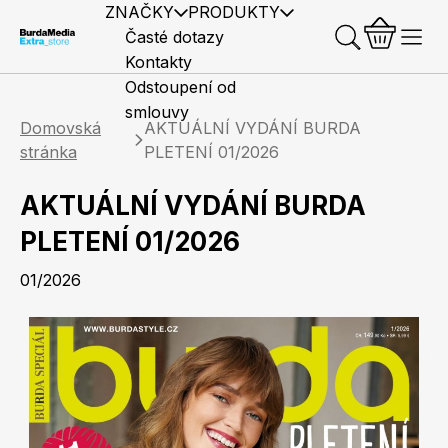
ZNAČKY
PRODUKTY
Časté dotazy
Kontakty
Odstoupení od
smlouvy
Domovská
AKTUÁLNÍ VYDÁNÍ BURDA
stránka
PLETENÍ 01/2026
AKTUÁLNÍ VYDÁNÍ BURDA
Předplatné časopisů
Elle
Burda Style
Časopisy
PLETENÍ 01/2026
01/2026
Knihy
Merch
Marianne
Elle Decoration