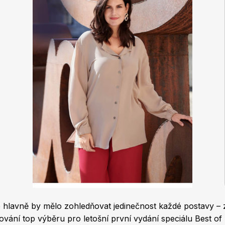
e hlavně by mělo zohledňovat jedinečnost každé postavy – z
avování top výběru pro letošní první vydání speciálu Best of