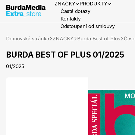
ZNAČKY
PRODUKTY
Časté dotazy
Kontakty
Odstoupení od smlouvy
Domovská stránka
ZNAČKY
Burda Best of Plus
Časo
BURDA BEST OF PLUS 01/2025
01/2025
Předplatné časopisů
Elle
Knihy
Marianne