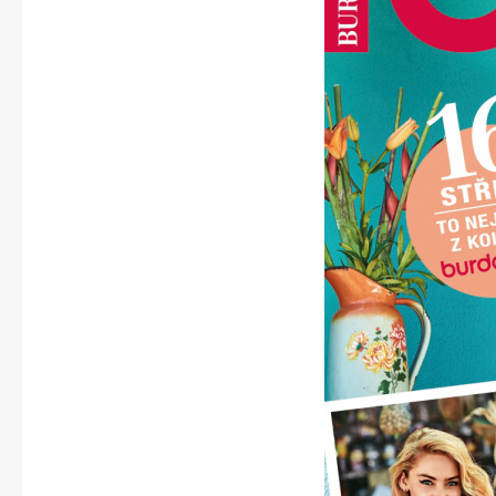
Apetit
Svět ženy