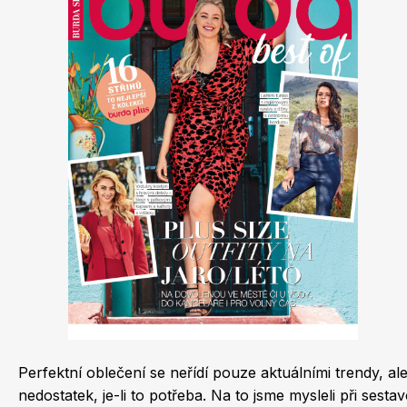
Dětské časopisy
Burda Best of
Perfektní oblečení se neřídí pouze aktuálními trendy, al
Burda Kids
nedostatek, je-li to potřeba. Na to jsme mysleli při sest