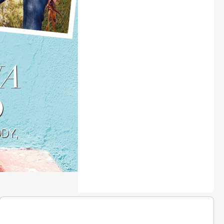
LEGO® časopisy
Burda Easy
Burda Best of Plus