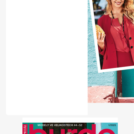
Naše krásná zahrada
Chip
Sudoku a křížovky