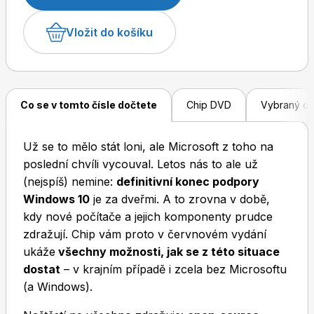
ucha i zvuky okolního světa. Přinášíme jejich
srovnávací test. A to určitě není ani zdaleka všechno.
Vložit do košíku
Na Chip DVD tentokrát najdete profesionální aplikace
z balíku ACDSee Ultimate Pack pro správu a úpravu
Dětské časopisy
Burda Pletení
fotografií a videa. Zajímavostí je akcelerace práce
pomocí nástrojů lokální umělé inteligence. S
Co se v tomto čísle dočtete
Chip DVD
Vybraný o
optimalizací chodu počítače pomůže Nero TuneItUp,
který nabízí řadu možností, jak ušetřit místo na disku
Už se to mělo stát loni, ale Microsoft z toho na
a zrychlit start počítače. A nástroj Rofiles zase
poslední chvíli vycouval. Letos nás to ale už
promění každodenní rutinní práci se soubory v plně
Burda Best of
(nejspíš) nemine:
definitivní konec podpory
automatizovaný proces, který šetří čas, eliminuje
Windows 10
je za dveřmi. A to zrovna v době,
chyby a zvyšuje efektivitu.
kdy nové počítače a jejich komponenty prudce
zdražují. Chip vám proto v červnovém vydání
ukáže
všechny možnosti, jak se z této situace
dostat
– v krajním případě i zcela bez Microsoftu
(a Windows).
Burda Kids