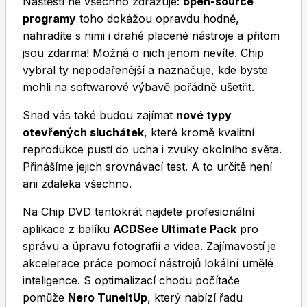
Naštěstí ne všechno zdražuje:
open-source
programy
toho dokážou opravdu hodně,
nahradíte s nimi i drahé placené nástroje a přitom
jsou zdarma! Možná o nich jenom nevíte. Chip
vybral ty nepodařenější a naznačuje, kde byste
mohli na softwarové výbavě pořádně ušetřit.
Toprecepty.cz
Snad vás také budou zajímat
nové typy
otevřených sluchátek
, které kromě kvalitní
reprodukce pustí do ucha i zvuky okolního světa.
Přinášíme jejich srovnávací test. A to určitě není
ani zdaleka všechno.
Na Chip DVD tentokrát najdete profesionální
aplikace z balíku
ACDSee Ultimate Pack
pro
správu a úpravu fotografií a videa. Zajímavostí je
akcelerace práce pomocí nástrojů lokální umělé
inteligence. S optimalizací chodu počítače
pomůže
Nero TuneItUp
, který nabízí řadu