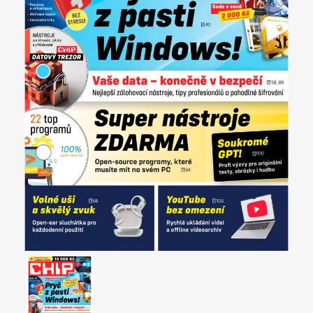
Apetit
Marianne Bydlení
Svět ženy
Marianne Venkov & styl