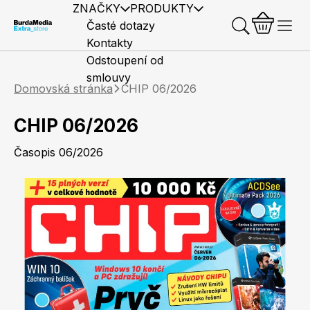
ZNAČKY
PRODUKTY
Časté dotazy
Kontakty
Odstoupení od
smlouvy
Domovská stránka
CHIP 06/2026
CHIP 06/2026
Časopis 06/2026
Předplatné časopisů
Elle
Burda Style
Časopisy
Knihy
Merch
Marianne
Elle Decoration