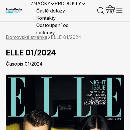
ZNAČKY
PRODUKTY
Časté dotazy
Kontakty
Odstoupení od
smlouvy
Domovská stránka
ELLE 01/2024
ELLE 01/2024
Časopis 01/2024
Předplatné časopisů
Elle
Burda Style
Časopisy
Knihy
Merch
Marianne
Elle Decoration