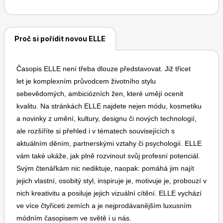
Proč si pořídit novou ELLE
Dětské časopisy
Burda Pletení
Časopis ELLE není třeba dlouze představovat. Již třicet
let je komplexním průvodcem životního stylu
sebevědomých, ambiciózních žen, které umějí ocenit
kvalitu. Na stránkách ELLE najdete nejen módu, kosmetiku
a novinky z umění, kultury, designu či nových technologií,
Burda Best of
ale rozšíříte si přehled i v tématech souvisejících s
aktuálním děním, partnerskými vztahy či psychologií. ELLE
vám také ukáže, jak plně rozvinout svůj profesní potenciál.
Svým čtenářkám nic nediktuje, naopak: pomáhá jim najít
jejich vlastní, osobitý styl, inspiruje je, motivuje je, probouzí v
nich kreativitu a posiluje jejich vizuální cítění. ELLE vychází
ve více čtyřiceti zemích a je nejprodávanějším luxusním
Burda Kids
módním časopisem ve světě i u nás.