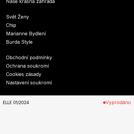
Naše krásná zahrada
Svět Ženy
Chip
Marianne Bydlení
Burda Style
Obchodní podmínky
Ochrana soukromí
Cookies zásady
Nastavení soukromí
© 2003-2026 BurdaMedia Extra s.r.o.
Vyprodáno
ELLE 01/2024
ELLE 01/2024 - digitální verze
Dostupnost: Skladem, expedujeme do 3 prac. dnů