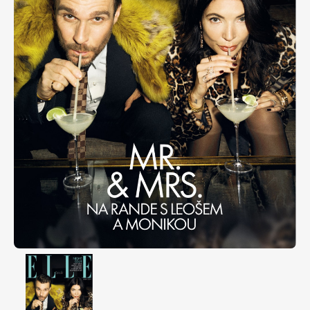
Apetit
Marianne Bydlení
Svět ženy
Marianne Venkov & styl