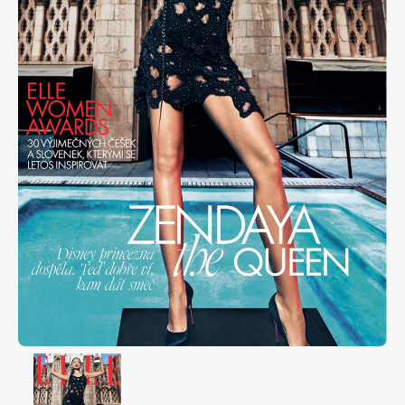
Apetit
Marianne Bydlení
Svět ženy
Marianne Venkov & styl