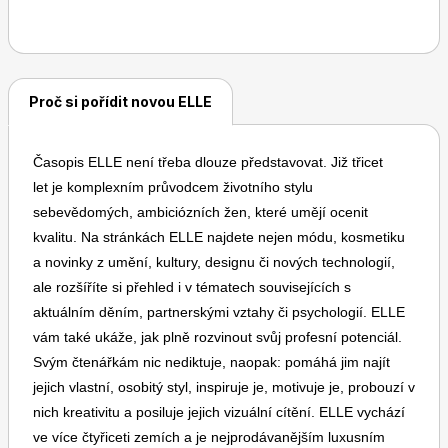
časopisem ve světě i u nás.
Dětské časopisy
Burda Pletení
Proč si pořídit novou ELLE
Časopis ELLE není třeba dlouze představovat. Již třicet
let je komplexním průvodcem životního stylu
sebevědomých, ambiciózních žen, které umějí ocenit
kvalitu. Na stránkách ELLE najdete nejen módu, kosmetiku
Burda Best of
a novinky z umění, kultury, designu či nových technologií,
ale rozšíříte si přehled i v tématech souvisejících s
aktuálním děním, partnerskými vztahy či psychologií. ELLE
vám také ukáže, jak plně rozvinout svůj profesní potenciál.
Svým čtenářkám nic nediktuje, naopak: pomáhá jim najít
jejich vlastní, osobitý styl, inspiruje je, motivuje je, probouzí v
nich kreativitu a posiluje jejich vizuální cítění. ELLE vychází
Burda Kids
ve více čtyřiceti zemích a je nejprodávanějším luxusním