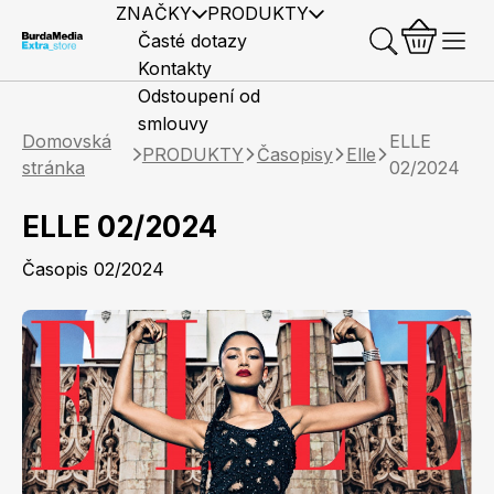
ZNAČKY
PRODUKTY
Časté dotazy
Kontakty
Odstoupení od
smlouvy
Domovská
ELLE
PRODUKTY
Časopisy
Elle
stránka
02/2024
ELLE 02/2024
Předplatné časopisů
Elle
Burda Style
Časopisy
Časopis 02/2024
Knihy
Merch
Marianne
Elle Decoration