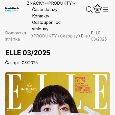
ZNAČKY
PRODUKTY
Časté dotazy
Kontakty
Odstoupení od
smlouvy
Domovská
ELLE
PRODUKTY
Časopisy
Elle
stránka
03/2025
ELLE 03/2025
Předplatné časopisů
Elle
Burda Style
Časopisy
Časopis 03/2025
Knihy
Merch
Marianne
Elle Decoration