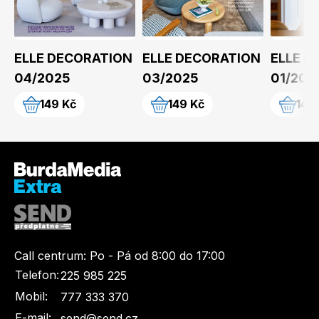
ELLE DECORATION
ELLE DECORATION
ELLE D
04/2025
03/2025
01/202
149 Kč
149 Kč
149
Call centrum:
Po - Pá od 8:00 do 17:00
Telefon:
225 985 225
Mobil:
777 333 370
E-mail:
send@send.cz