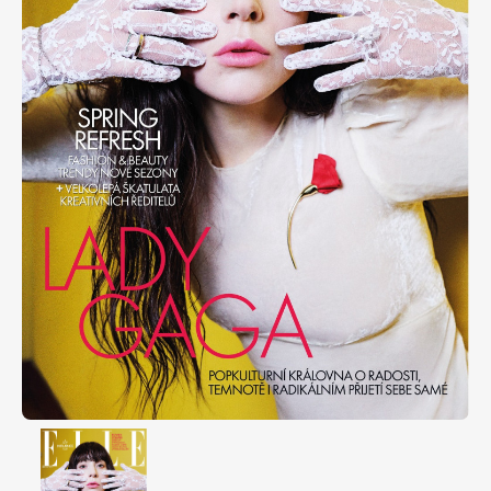
Apetit
Marianne Bydlení
Svět ženy
Marianne Venkov & styl