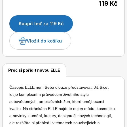
119 Kč
časopisem ve světě i u nás.
Koupit teď za 119 Kč
Dětské časopisy
Burda Pletení
Vložit do košíku
Proč si pořídit novou ELLE
Burda Best of
Časopis ELLE není třeba dlouze představovat. Již třicet
let je komplexním průvodcem životního stylu
sebevědomých, ambiciózních žen, které umějí ocenit
kvalitu. Na stránkách ELLE najdete nejen módu, kosmetiku
a novinky z umění, kultury, designu či nových technologií,
Burda Kids
ale rozšíříte si přehled i v tématech souvisejících s