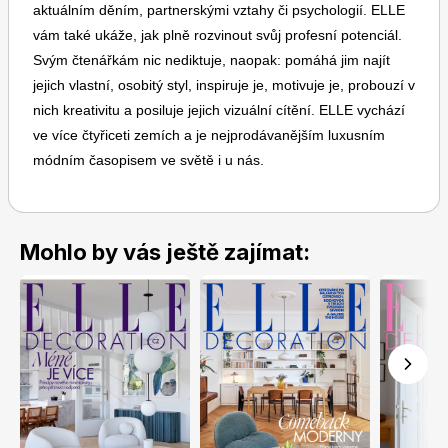
aktuálním děním, partnerskými vztahy či psychologií. ELLE
vám také ukáže, jak plně rozvinout svůj profesní potenciál.
Svým čtenářkám nic nediktuje, naopak: pomáhá jim najít
jejich vlastní, osobitý styl, inspiruje je, motivuje je, probouzí v
nich kreativitu a posiluje jejich vizuální cítění. ELLE vychází
ve více čtyřiceti zemích a je nejprodávanějším luxusním
Toprecepty.cz
módním časopisem ve světě i u nás.
Mohlo by vás ještě zajímat: