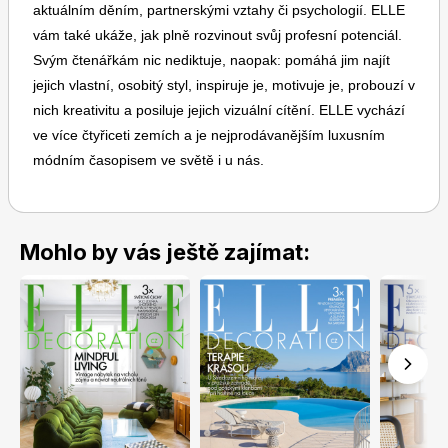
aktuálním děním, partnerskými vztahy či psychologií. ELLE
vám také ukáže, jak plně rozvinout svůj profesní potenciál.
Svým čtenářkám nic nediktuje, naopak: pomáhá jim najít
jejich vlastní, osobitý styl, inspiruje je, motivuje je, probouzí v
nich kreativitu a posiluje jejich vizuální cítění. ELLE vychází
ve více čtyřiceti zemích a je nejprodávanějším luxusním
Toprecepty.cz
módním časopisem ve světě i u nás.
Mohlo by vás ještě zajímat: