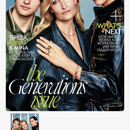
Apetit
Marianne Bydlení
Svět ženy
Marianne Venkov & styl