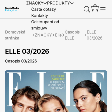
ZNAČKY
PRODUKTY
Časté dotazy
Kontakty
Odstoupení od
smlouvy
Domovská
Časopis
ELLE
ZNAČKY
Elle
stránka
ELLE
03/2026
ELLE 03/2026
Předplatné časopisů
Elle
Burda Style
Časopisy
Časopis 03/2026
Knihy
Merch
Marianne
Elle Decoration