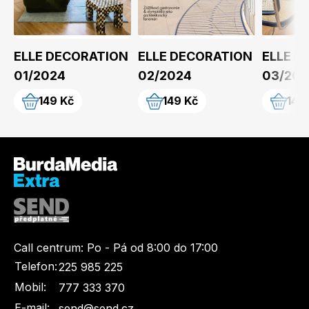
ELLE DECORATION
ELLE DECORATION
ELLE D
01/2024
02/2024
03/202
149 Kč
149 Kč
149
Call centrum:
Po - Pá od 8:00 do 17:00
Telefon:
225 985 225
Mobil:
777 333 370
E-mail:
send@send.cz