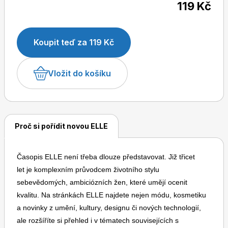
119 Kč
časopisem ve světě i u nás.
Koupit teď za 119 Kč
Dětské časopisy
Burda Pletení
Vložit do košíku
Proč si pořídit novou ELLE
Burda Best of
Časopis ELLE není třeba dlouze představovat. Již třicet
let je komplexním průvodcem životního stylu
sebevědomých, ambiciózních žen, které umějí ocenit
kvalitu. Na stránkách ELLE najdete nejen módu, kosmetiku
a novinky z umění, kultury, designu či nových technologií,
Burda Kids
ale rozšíříte si přehled i v tématech souvisejících s