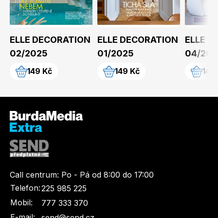
ELLE DECORATION
ELLE DECORATION
ELLE D
02/2025
01/2025
04/202
149 Kč
149 Kč
149
Call centrum:
Po - Pá od 8:00 do 17:00
Telefon:
225 985 225
Mobil:
777 333 370
E-mail:
send@send.cz