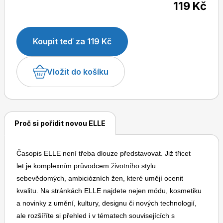
119 Kč
časopisem ve světě i u nás.
Koupit teď za 119 Kč
Dětské časopisy
Burda Pletení
Vložit do košíku
Proč si pořídit novou ELLE
Burda Best of
Časopis ELLE není třeba dlouze představovat. Již třicet
let je komplexním průvodcem životního stylu
sebevědomých, ambiciózních žen, které umějí ocenit
kvalitu. Na stránkách ELLE najdete nejen módu, kosmetiku
a novinky z umění, kultury, designu či nových technologií,
Burda Kids
ale rozšíříte si přehled i v tématech souvisejících s