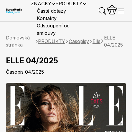
ZNAČKY
PRODUKTY
Časté dotazy
Kontakty
Odstoupení od
smlouvy
Domovská
ELLE
PRODUKTY
Časopisy
Elle
stránka
04/2025
ELLE 04/2025
Předplatné časopisů
Elle
Burda Style
Časopisy
Časopis 04/2025
Knihy
Merch
Marianne
Elle Decoration