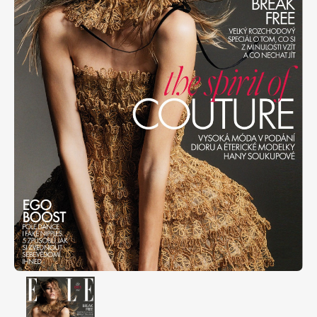
Apetit
Marianne Bydlení
Svět ženy
Marianne Venkov & styl