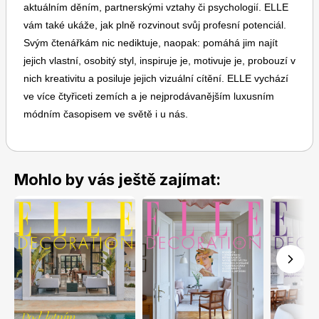
aktuálním děním, partnerskými vztahy či psychologií. ELLE
vám také ukáže, jak plně rozvinout svůj profesní potenciál.
Svým čtenářkám nic nediktuje, naopak: pomáhá jim najít
jejich vlastní, osobitý styl, inspiruje je, motivuje je, probouzí v
nich kreativitu a posiluje jejich vizuální cítění. ELLE vychází
ve více čtyřiceti zemích a je nejprodávanějším luxusním
Toprecepty.cz
módním časopisem ve světě i u nás.
Mohlo by vás ještě zajímat: