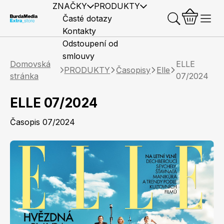
ZNAČKY
PRODUKTY
Časté dotazy
Kontakty
Odstoupení od
smlouvy
Domovská
ELLE
PRODUKTY
Časopisy
Elle
stránka
07/2024
ELLE 07/2024
Předplatné časopisů
Elle
Burda Style
Časopisy
Časopis 07/2024
Knihy
Merch
Marianne
Elle Decoration