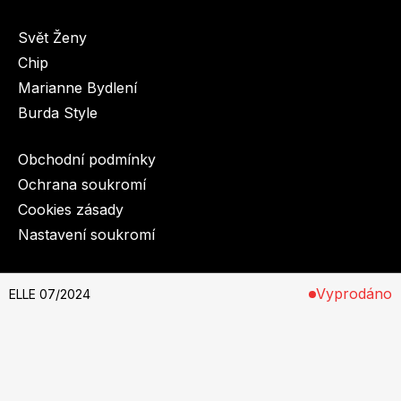
Svět Ženy
Chip
Marianne Bydlení
Burda Style
Obchodní podmínky
Ochrana soukromí
Cookies zásady
Nastavení soukromí
© 2003-2026 BurdaMedia Extra s.r.o.
Vyprodáno
ELLE 07/2024
Na stáncích od 19. června 2024
Předplatné si můžete objednat
zde
.