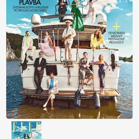
Apetit
Marianne Bydlení
Svět ženy
Marianne Venkov & styl