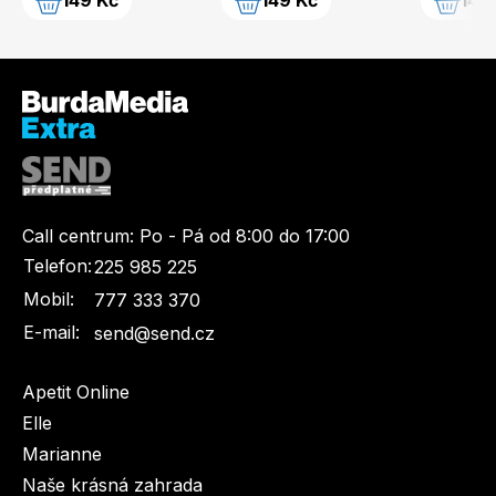
149 Kč
149 Kč
149
Call centrum:
Po - Pá od 8:00 do 17:00
Telefon:
225 985 225
Mobil:
777 333 370
E-mail:
send@send.cz
Apetit Online
Elle
Marianne
Naše krásná zahrada