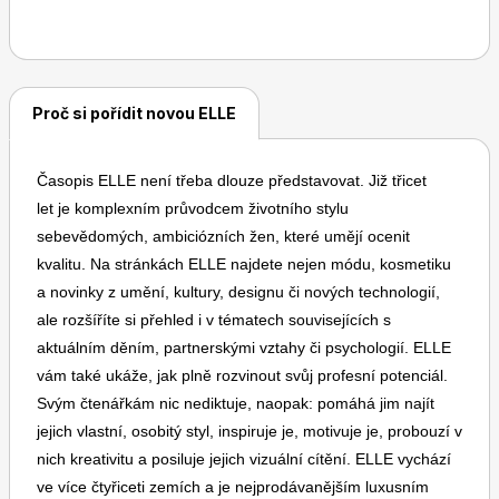
časopisem ve světě i u nás.
Dětské časopisy
Burda Pletení
Proč si pořídit novou ELLE
Časopis ELLE není třeba dlouze představovat. Již třicet
let je komplexním průvodcem životního stylu
sebevědomých, ambiciózních žen, které umějí ocenit
kvalitu. Na stránkách ELLE najdete nejen módu, kosmetiku
Burda Best of
a novinky z umění, kultury, designu či nových technologií,
ale rozšíříte si přehled i v tématech souvisejících s
aktuálním děním, partnerskými vztahy či psychologií. ELLE
vám také ukáže, jak plně rozvinout svůj profesní potenciál.
Svým čtenářkám nic nediktuje, naopak: pomáhá jim najít
jejich vlastní, osobitý styl, inspiruje je, motivuje je, probouzí v
nich kreativitu a posiluje jejich vizuální cítění. ELLE vychází
Burda Kids
ve více čtyřiceti zemích a je nejprodávanějším luxusním