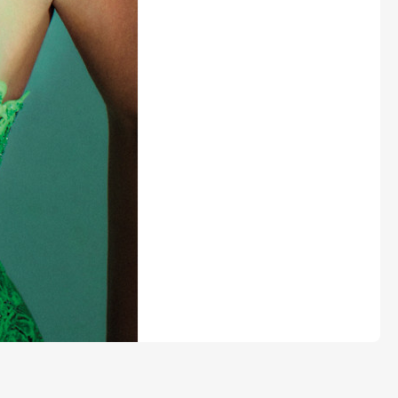
LEGO® časopisy
Burda Easy
Burda Best of Plus