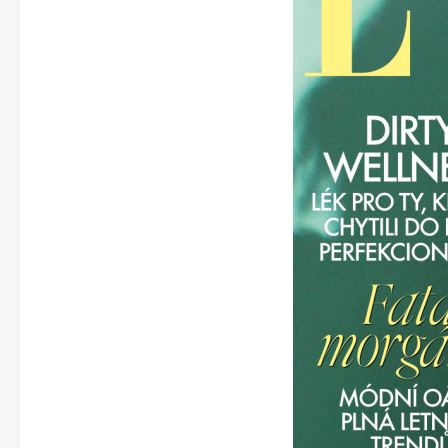
Apetit
Svět ženy