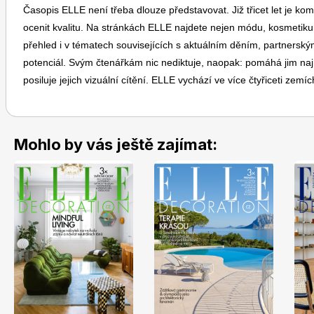
Časopis ELLE není třeba dlouze představovat. Již třicet let je 
ocenit kvalitu. Na stránkách ELLE najdete nejen módu, kosmetiku a 
přehled i v tématech souvisejících s aktuálním děním, partnerským
potenciál. Svým čtenářkám nic nediktuje, naopak: pomáhá jim najít je
posiluje jejich vizuální cítění. ELLE vychází ve více čtyřiceti z
Mohlo by vás ještě zajímat: