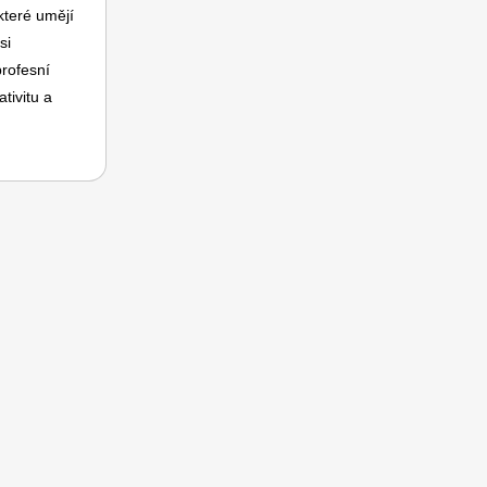
které umějí
si
profesní
tivitu a