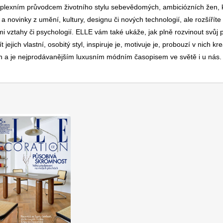
komplexním průvodcem životního stylu sebevědomých, ambiciózních žen, 
novinky z umění, kultury, designu či nových technologií, ale rozšíříte 
i vztahy či psychologií. ELLE vám také ukáže, jak plně rozvinout svůj 
jich vlastní, osobitý styl, inspiruje je, motivuje je, probouzí v nich krea
emích a je nejprodávanějším luxusním módním časopisem ve světě i u nás.