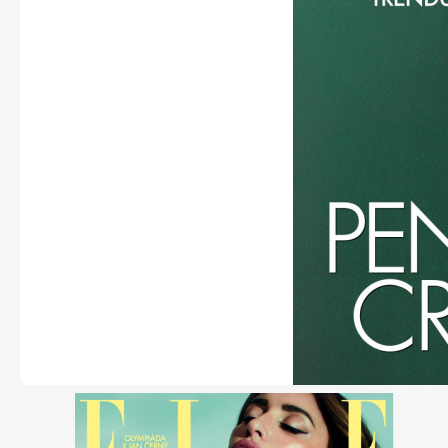
Naše krásná zahrada
Chip
Sudoku a křížovky