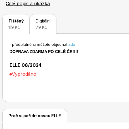
děním, partnerskými vztahy či psychologií. ELLE vám tak
Celý popis a ukázka
vlastní, osobitý styl, inspiruje je, motivuje je, probouzí 
módním časopisem ve světě i u nás.
Tištěný
Digitální
119 Kč
79 Kč
- předplatné si můžete objednat
zde
Toprecepty.cz
DOPRAVA ZDARMA PO CELÉ ČR!!!!
ELLE 08/2024
Vyprodáno
Proč si pořídit novou ELLE