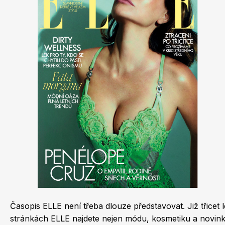
Dětské časopisy
Burda Best of
Časopis ELLE není třeba dlouze představovat. Již třicet
Burda Kids
stránkách ELLE najdete nejen módu, kosmetiku a novinky z