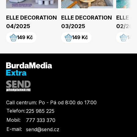
ELLE DECORATION
ELLE DECORATION
ELLE D
04/2025
03/2025
02/202
149 Kč
149 Kč
149
Call centrum:
Po - Pá od 8:00 do 17:00
Telefon:
225 985 225
Mobil:
777 333 370
E-mail:
send@send.cz