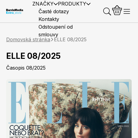
ZNAČKY
PRODUKTY
Časté dotazy
Kontakty
Odstoupení od
smlouvy
Domovská stránka
ELLE 08/2025
ELLE 08/2025
Časopis 08/2025
Předplatné časopisů
Elle
Burda Style
Časopisy
Knihy
Merch
Marianne
Elle Decoration