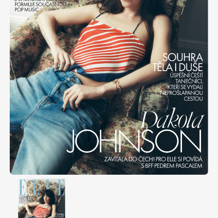
Apetit
Marianne Bydlení
Svět ženy
Marianne Venkov & styl