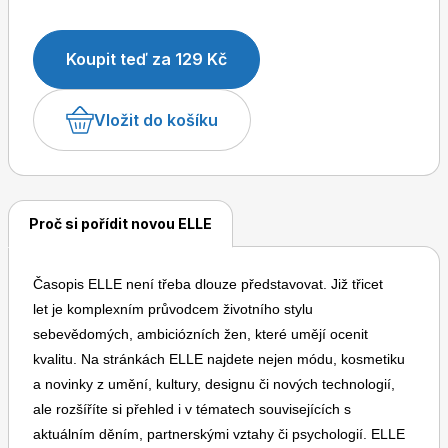
Koupit teď za 129 Kč
Dětské časopisy
Burda Pletení
Vložit do košíku
Proč si pořídit novou ELLE
Burda Best of
Časopis ELLE není třeba dlouze představovat. Již třicet
let je komplexním průvodcem životního stylu
sebevědomých, ambiciózních žen, které umějí ocenit
kvalitu. Na stránkách ELLE najdete nejen módu, kosmetiku
a novinky z umění, kultury, designu či nových technologií,
ale rozšíříte si přehled i v tématech souvisejících s
Burda Kids
aktuálním děním, partnerskými vztahy či psychologií. ELLE