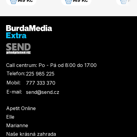
149 Kč
149 Kč
149
Call centrum:
Po - Pá od 8:00 do 17:00
Telefon:
225 985 225
Mobil:
777 333 370
E-mail:
send@send.cz
Apetit Online
Elle
Marianne
Naše krásná zahrada