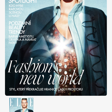
Apetit
Marianne Bydlení
Svět ženy
Marianne Venkov & styl