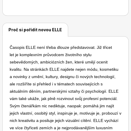
časopisem ve světě i u nás.
Dětské časopisy
Burda Pletení
Proč si pořídit novou ELLE
Časopis ELLE není třeba dlouze představovat. Již třicet
let je komplexním průvodcem životního stylu
sebevědomých, ambiciózních žen, které umějí ocenit
kvalitu. Na stránkách ELLE najdete nejen módu, kosmetiku
Burda Best of
a novinky z umění, kultury, designu či nových technologií,
ale rozšíříte si přehled i v tématech souvisejících s
aktuálním děním, partnerskými vztahy či psychologií. ELLE
vám také ukáže, jak plně rozvinout svůj profesní potenciál.
Svým čtenářkám nic nediktuje, naopak: pomáhá jim najít
jejich vlastní, osobitý styl, inspiruje je, motivuje je, probouzí v
nich kreativitu a posiluje jejich vizuální cítění. ELLE vychází
Burda Kids
ve více čtyřiceti zemích a je nejprodávanějším luxusním