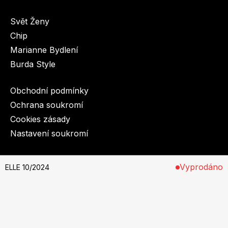
Svět Ženy
Chip
Marianne Bydlení
Burda Style
Obchodní podmínky
Ochrana soukromí
Cookies zásady
Nastavení soukromí
© 2003-2026 BurdaMedia Extra s.r.o.
Vyprodáno
ELLE 10/2024
Na stáncích od 18. září 2024
Předplatné si můžete objednat
zde
.