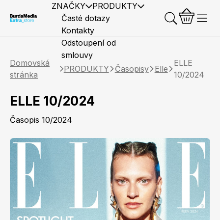
ZNAČKY
PRODUKTY
Časté dotazy
Kontakty
Odstoupení od
smlouvy
Domovská
ELLE
PRODUKTY
Časopisy
Elle
stránka
10/2024
ELLE 10/2024
Předplatné časopisů
Elle
Burda Style
Časopisy
Časopis 10/2024
Knihy
Merch
Marianne
Elle Decoration