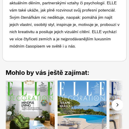
aktuálním děním, partnerskými vztahy či psychologií. ELLE
vám také ukáže, jak plně rozvinout svůj profesní potenciál.
Svým čtenářkám nic nediktuje, naopak: pomáhá jim najít
jejich vlastní, osobitý styl, inspiruje je, motivuje je, probouzí v
nich kreativitu a posiluje jejich vizuální cítění. ELLE vychází
ve více čtyřiceti zemích a je nejprodávanějším luxusním
Toprecepty.cz
módním časopisem ve světě i u nás.
Mohlo by vás ještě zajímat: