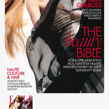
Apetit
Marianne Bydlení
Svět ženy
Marianne Venkov & styl