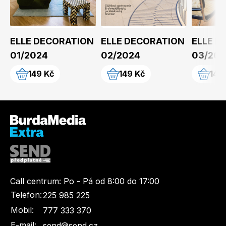
ELLE DECORATION
ELLE DECORATION
ELLE D
01/2024
02/2024
03/202
149 Kč
149 Kč
149
Call centrum:
Po - Pá od 8:00 do 17:00
Telefon:
225 985 225
Mobil:
777 333 370
E-mail:
send@send.cz