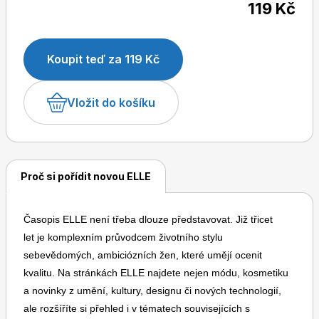
119 Kč
časopisem ve světě i u nás.
Koupit teď za 119 Kč
Dětské časopisy
Burda Pletení
Vložit do košíku
Proč si pořídit novou ELLE
Burda Best of
Časopis ELLE není třeba dlouze představovat. Již třicet
let je komplexním průvodcem životního stylu
sebevědomých, ambiciózních žen, které umějí ocenit
kvalitu. Na stránkách ELLE najdete nejen módu, kosmetiku
a novinky z umění, kultury, designu či nových technologií,
Burda Kids
ale rozšíříte si přehled i v tématech souvisejících s