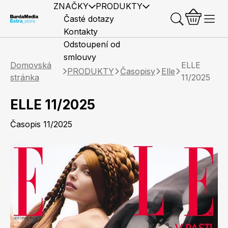
ZNAČKY
PRODUKTY
Časté dotazy
Kontakty
Odstoupení od
smlouvy
Domovská
ELLE
PRODUKTY
Časopisy
Elle
stránka
11/2025
ELLE 11/2025
Předplatné časopisů
Elle
Burda Style
Časopisy
Časopis 11/2025
Knihy
Merch
Marianne
Elle Decoration