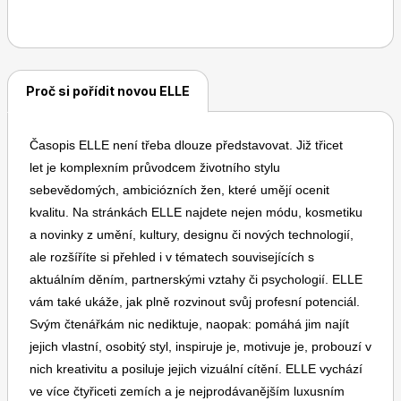
časopisem ve světě i u nás.
Dětské časopisy
Burda Pletení
Proč si pořídit novou ELLE
Časopis ELLE není třeba dlouze představovat. Již třicet
let je komplexním průvodcem životního stylu
sebevědomých, ambiciózních žen, které umějí ocenit
kvalitu. Na stránkách ELLE najdete nejen módu, kosmetiku
Burda Best of
a novinky z umění, kultury, designu či nových technologií,
ale rozšíříte si přehled i v tématech souvisejících s
aktuálním děním, partnerskými vztahy či psychologií. ELLE
vám také ukáže, jak plně rozvinout svůj profesní potenciál.
Svým čtenářkám nic nediktuje, naopak: pomáhá jim najít
jejich vlastní, osobitý styl, inspiruje je, motivuje je, probouzí v
nich kreativitu a posiluje jejich vizuální cítění. ELLE vychází
Burda Kids
ve více čtyřiceti zemích a je nejprodávanějším luxusním