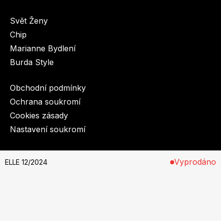
Svět Ženy
Chip
Marianne Bydlení
Burda Style
Obchodní podmínky
Ochrana soukromí
Cookies zásady
Nastavení soukromí
© 2003-2026 BurdaMedia Extra s.r.o.
Vyprodáno
ELLE 12/2024
Na stáncích od 13. listopadu 2024
Předplatné si můžete objednat
zde
.