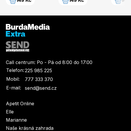
149 Kč
149 Kč
149
Call centrum:
Po - Pá od 8:00 do 17:00
Telefon:
225 985 225
Mobil:
777 333 370
E-mail:
send@send.cz
Apetit Online
Elle
Marianne
Naše krásná zahrada