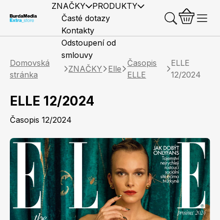
ZNAČKY
PRODUKTY
Časté dotazy
Kontakty
Odstoupení od
smlouvy
Domovská
Časopis
ELLE
ZNAČKY
Elle
stránka
ELLE
12/2024
ELLE 12/2024
Předplatné časopisů
Elle
Burda Style
Časopisy
Časopis 12/2024
Knihy
Merch
Marianne
Elle Decoration