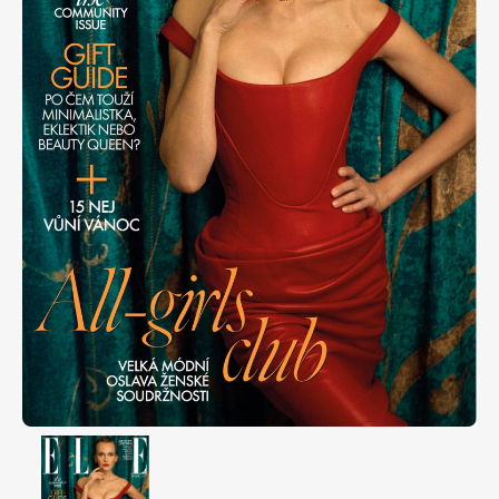
Apetit
Marianne Bydlení
Svět ženy
Marianne Venkov & styl