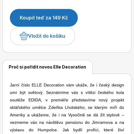
Koupit teď za 149 Kč
Dětské časopisy
Burda Pletení
Vložit do košíku
Proč si pořídit novou Elle Decoration
Burda Best of
Jarní číslo ELLE Decoration vám ukáže, že i český design
umí být světový. Seznámíme vás s vítězi českého kola
soutěže EDIDA, v premiéře představíme nový projekt
sklářského umělce Zdeňka Lhotského, se kterým míří do
Ameriky a ukážeme, že i na Vysočině se dá žít stylově –
vezmeme vás na návštěvu pensionu do Jimramova a na
Burda Kids
výstavu do Humpolce. Jak bydlí profíci, které živí