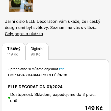
Naše krásná zahrada
LEGO® časopisy
Jarní číslo ELLE Decoration vám ukáže, že i český
design umí být světový. Seznámíme vás s vítězi
českého kola soutěže EDIDA, v premiéře
Celý popis a ukázka
představíme nový projekt sklářského umělce Zdeňka
Lhotského, se kterým míří do Ameriky a ukážeme, že
Chip
Burda Easy
Tištěný
Digitální
i na Vysočině se dá žít stylově – vezmeme vás na
149 Kč
99 Kč
návštěvu pensionu do Jimramova a na výstavu do
Humpolce. Jak bydlí profíci, které živí architektura,
- předplatné si můžete objednat
zde
design nebo obchodování s nábytkem? To se dozvíte
DOPRAVA ZDARMA PO CELÉ ČR!!!!
na čtyřiceti stranách plných interiérové inspirace. Víc
už ale neprozradíme, musíte tu krásu vidět sami!
ELLE DECORATION 01/2024
Sudoku a křížovky
Burda Best of Plus
Dostupnost: Skladem, expedujeme do 3 prac.
dnů
149 Kč