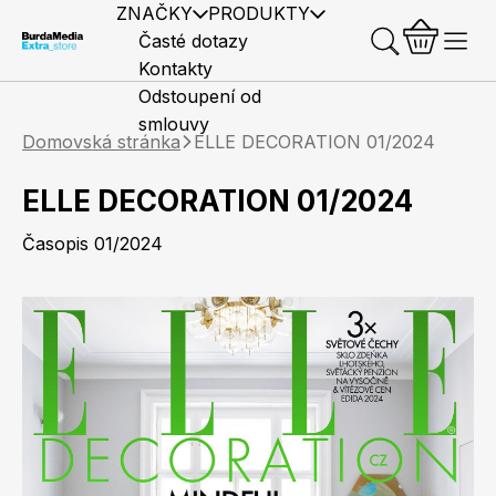
ZNAČKY
PRODUKTY
Časté dotazy
Kontakty
Odstoupení od
smlouvy
Domovská stránka
ELLE DECORATION 01/2024
ELLE DECORATION 01/2024
Časopis 01/2024
Předplatné časopisů
Elle
Burda Style
Časopisy
Knihy
Merch
Marianne
Elle Decoration