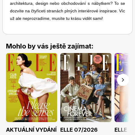
architektura, design nebo obchodování s nábytkem? To se
dozvíte na čtyřiceti stranách plných interiérové inspirace. Víc
už ale neprozradíme, musíte tu krásu vidět sami!
Mohlo by vás ještě zajímat:
Toprecepty.cz
AKTUÁLNÍ VYDÁNÍ
ELLE 07/2026
ELLE 0