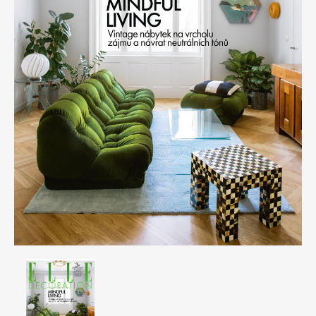
Apetit
Marianne Bydlení
Svět ženy
Marianne Venkov & styl