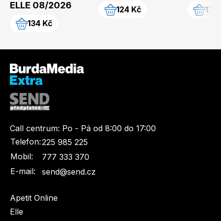
ELLE 08/2026
124 Kč
139
134 Kč
Call centrum:
Po - Pá od 8:00 do 17:00
Telefon:
225 985 225
Mobil:
777 333 370
E-mail:
send@send.cz
Apetit Online
Elle