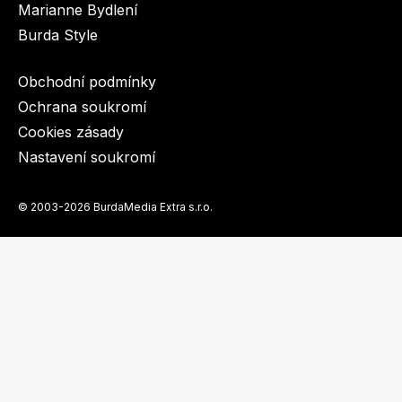
Marianne Bydlení
Burda Style
Obchodní podmínky
Ochrana soukromí
Cookies zásady
Nastavení soukromí
© 2003-2026 BurdaMedia Extra s.r.o.
vychází 26.9.2024
ELLE DECORATION 03/2024 - digitální vydání
Dostupnost: Skladem, expedujeme do 3 prac. dnů
99 Kč