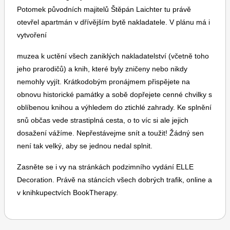
Potomek původních majitelů Štěpán Laichter tu právě
otevřel apartmán v dřívějším bytě nakladatele. V plánu má i
vytvoření
muzea k uctění všech zaniklých nakladatelství (včetně toho
jeho prarodičů) a knih, které byly zničeny nebo nikdy
nemohly vyjít. Krátkodobým pronájmem přispějete na
obnovu historické památky a sobě dopřejete cenné chvilky s
oblíbenou knihou a výhledem do ztichlé zahrady. Ke splnění
snů občas vede strastiplná cesta, o to víc si ale jejich
dosažení vážíme. Nepřestávejme snít a toužit! Žádný sen
není tak velký, aby se jednou nedal splnit.
Zasněte se i vy na stránkách podzimního vydání ELLE
Decoration. Právě na stáncích všech dobrých trafik, online a
v knihkupectvích BookTherapy.