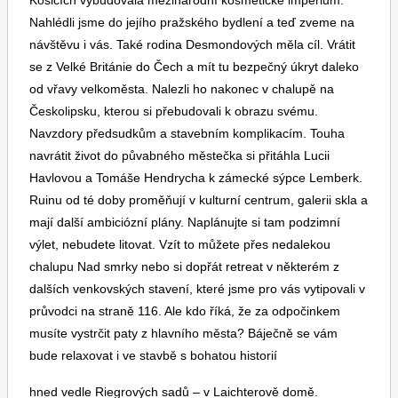
Košicích vybudovala mezinárodní kosmetické impérium.
chvilky s oblíbenou knihou a výhledem do ztichlé
Nahlédli jsme do jejího pražského bydlení a teď zveme na
zahrady. Ke splnění snů občas vede strastiplná cesta,
návštěvu i vás. Také rodina Desmondových měla cíl. Vrátit
o to víc si ale jejich dosažení vážíme. Nepřestávejme
se z Velké Británie do Čech a mít tu bezpečný úkryt daleko
snít a toužit! Žádný sen není tak velký, aby se jednou
od vřavy velkoměsta. Nalezli ho nakonec v chalupě na
nedal splnit. Zasněte se i vy na stránkách podzimního
Českolipsku, kterou si přebudovali k obrazu svému.
vydání ELLE Decoration. Právě na stáncích všech
Navzdory předsudkům a stavebním komplikacím. Touha
dobrých trafik, online a v knihkupectvích
navrátit život do půvabného městečka si přitáhla Lucii
BookTherapy.
Havlovou a Tomáše Hendrycha k zámecké sýpce Lemberk.
Ruinu od té doby proměňují v kulturní centrum, galerii skla a
mají další ambiciózní plány. Naplánujte si tam podzimní
výlet, nebudete litovat. Vzít to můžete přes nedalekou
chalupu Nad smrky nebo si dopřát retreat v některém z
dalších venkovských stavení, které jsme pro vás vytipovali v
průvodci na straně 116. Ale kdo říká, že za odpočinkem
musíte vystrčit paty z hlavního města? Báječně se vám
bude relaxovat i ve stavbě s bohatou historií
hned vedle Riegrových sadů – v Laichterově domě.