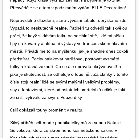
nápady. Když krása vychází zevnitř, na bydlení je to znát.
přitáhla Lucii Havlovou a Tomáše Hendrycha k
Přesvědčte se o tom v podzimním vydání ELLE Decoration!
zámecké sýpce Lemberk. Ruinu od té doby
proměňují v kulturní centrum, galerii skla a mají další
Nepravidelné dláždění, stará vývěsní tabule, oprýskané zdi.
ambiciózní plány. Naplánujte si tam podzimní výlet,
Vypadá to neskutečně reálně. Patinéři tu odvedli tak skvělou
nebudete litovat. Vzít to můžete přes nedalekou
práci, že když si dávám fotku na sociální sítě, lidé mi píšou
chalupu Nad smrky nebo si dopřát retreat v
tipy na kavárny a aktuální výstavy ve francouzském hlavním
Toprecepty.cz
některém z dalších venkovských stavení, které jsme
městě. Přivádí mě to na myšlenku, jak je snadné dnes cokoli
pro vás vytipovali v průvodci na straně 116. Ale kdo
předstírat. Pocity nalakovat narůžovo, postovat vysmáté
říká, že za odpočinkem musíte vystrčit paty z
fotky a krásná zákoutí. Co se ale opravdu ukrývá uvnitř a
hlavního města? Báječně se vám bude relaxovat i ve
jaká je skutečnost, se odhaluje o fous hůř. Za články v tomto
stavbě s bohatou historií hned vedle Riegrových sadů
čísle stojí reální lidé se svými malými i velkými problémy,
– v Laichterově domě. Potomek původních majitelů
sny a fantaziemi, které od ostatních smrtelníků odlišuje fakt,
Štěpán Laichter tu právě otevřel apartmán v dřívějším
že si šli vytrvale za svým. Pouze díky
bytě nakladatele. V plánu má i vytvoření muzea k
úsilí dokázali touhy proměnit v realitu.
uctění všech zaniklých nakladatelství (včetně toho
jeho prarodičů) a knih, které byly zničeny nebo nikdy
Silný příběh self-made podnikatelky má za sebou Natalie
nemohly vyjít. Krátkodobým pronájmem přispějete na
Selveková, která ze skromného kosmetického salonu v
obnovu historické památky a sobě dopřejete cenné