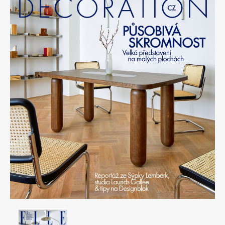
Apetit
Marianne Bydlení
Svět ženy
Marianne Venkov & styl