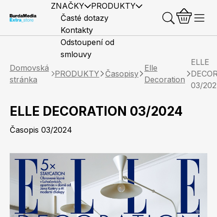
ZNAČKY
PRODUKTY
Časté dotazy
Kontakty
Odstoupení od
smlouvy
ELLE
Domovská
Elle
PRODUKTY
Časopisy
DECOR
stránka
Decoration
03/20
ELLE DECORATION 03/2024
Předplatné časopisů
Elle
Burda Style
Časopisy
Časopis 03/2024
Knihy
Merch
Marianne
Elle Decoration