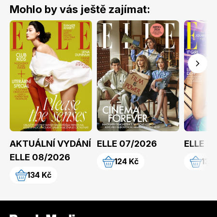
Mohlo by vás ještě zajímat:
AKTUÁLNÍ VYDÁNÍ
ELLE 07/2026
ELLE 0
ELLE 08/2026
124 Kč
139
134 Kč