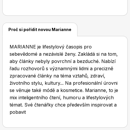
Dětské časopisy
Burda Pletení
Proč si pořídit novou Marianne
MARIANNE je lifestylový časopis pro
sebevědomé a nezávislé ženy. Zakládá si na tom,
aby články nebyly povrchní a bezduché. Nabízí
řadu rozhovorů s významnými lidmi a precizně
Burda Best of
zpracované články na téma vztahů, zdraví,
životního stylu, kultury... Na profesionální úrovni
se věnuje také módě a kosmetice. Marianne, to je
mix inteligentního čtení, humoru a lifestylových
témat. Své čtenářky chce především inspirovat a
pobavit
Burda Kids