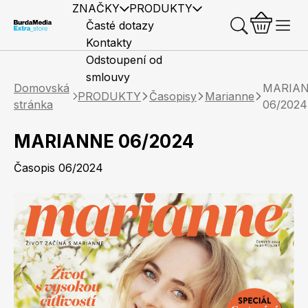
ZNAČKY
PRODUKTY
Časté dotazy
Kontakty
Odstoupení od
smlouvy
Domovská
MARIA
PRODUKTY
Časopisy
Marianne
stránka
06/2024
MARIANNE 06/2024
Předplatné časopisů
Elle
Burda Style
Časopisy
Časopis 06/2024
Knihy
Merch
Marianne
Elle Decoration