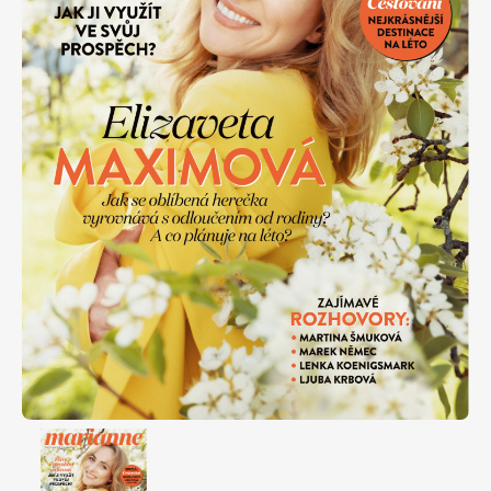
Apetit
Marianne Bydlení
Svět ženy
Marianne Venkov & styl