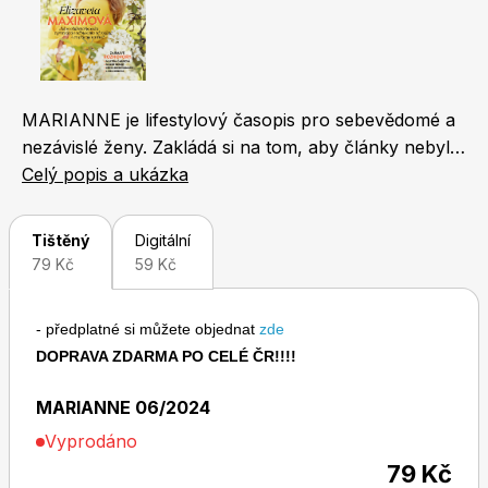
Naše krásná zahrada
LEGO® časopisy
MARIANNE je lifestylový časopis pro sebevědomé a
nezávislé ženy. Zakládá si na tom, aby články nebyly
povrchní a bezduché. Nabízí řadu rozhovorů s
Celý popis a ukázka
významnými lidmi a precizně zpracované články na
Chip
Burda Easy
téma vztahů, zdraví, životního stylu, kultury... Na
Tištěný
Digitální
profesionální úrovni se věnuje také módě a
79 Kč
59 Kč
kosmetice. Marianne, to je mix inteligentního čtení,
humoru a lifestylových témat. Své čtenářky chce
- předplatné si můžete objednat
zde
především inspirovat a pobavit
DOPRAVA ZDARMA PO CELÉ ČR!!!!
Sudoku a křížovky
Burda Best of Plus
MARIANNE 06/2024
Vyprodáno
79 Kč