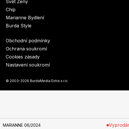
Svět Ženy
Chip
Marianne Bydlení
Burda Style
Obchodní podmínky
Ochrana soukromí
Cookies zásady
Nastavení soukromí
© 2003-2026 BurdaMedia Extra s.r.o.
Předplatné si můžete objednat
zde
.
MARIANNE 06/2024 - digi verze
Dostupnost: Skladem, expedujeme do 3 prac. dnů
Vyprodá
MARIANNE 06/2024