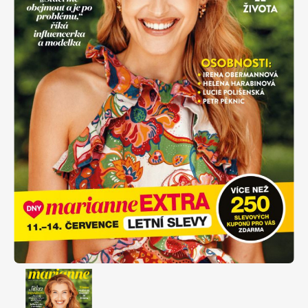
Apetit
Marianne Bydlení
Svět ženy
Marianne Venkov & styl