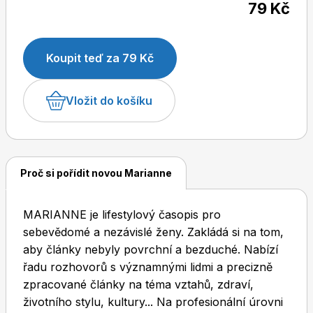
79 Kč
Koupit teď za 79 Kč
Dětské časopisy
Burda Pletení
Vložit do košíku
Proč si pořídit novou Marianne
Burda Best of
MARIANNE je lifestylový časopis pro
sebevědomé a nezávislé ženy. Zakládá si na tom,
aby články nebyly povrchní a bezduché. Nabízí
řadu rozhovorů s významnými lidmi a precizně
zpracované články na téma vztahů, zdraví,
Burda Kids
životního stylu, kultury... Na profesionální úrovni