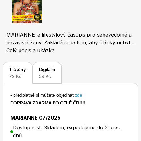
Naše krásná zahrada
LEGO® časopisy
MARIANNE je lifestylový časopis pro sebevědomé a
nezávislé ženy. Zakládá si na tom, aby články nebyly
povrchní a bezduché. Nabízí řadu rozhovorů s
Celý popis a ukázka
významnými lidmi a precizně zpracované články na
Chip
Burda Easy
téma vztahů, zdraví, životního stylu, kultury... Na
Tištěný
Digitální
profesionální úrovni se věnuje také módě a
79 Kč
59 Kč
kosmetice. Marianne, to je mix inteligentního čtení,
humoru a lifestylových témat. Své čtenářky chce
- předplatné si můžete objednat
zde
především inspirovat a pobavit
DOPRAVA ZDARMA PO CELÉ ČR!!!!
Sudoku a křížovky
Burda Best of Plus
MARIANNE 07/2025
Dostupnost: Skladem, expedujeme do 3 prac.
dnů