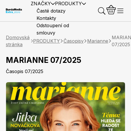
ZNAČKY
PRODUKTY
Časté dotazy
Kontakty
Odstoupení od
smlouvy
Domovská
MARIA
PRODUKTY
Časopisy
Marianne
stránka
07/2025
MARIANNE 07/2025
Předplatné časopisů
Elle
Burda Style
Časopisy
Časopis 07/2025
Knihy
Merch
Marianne
Elle Decoration