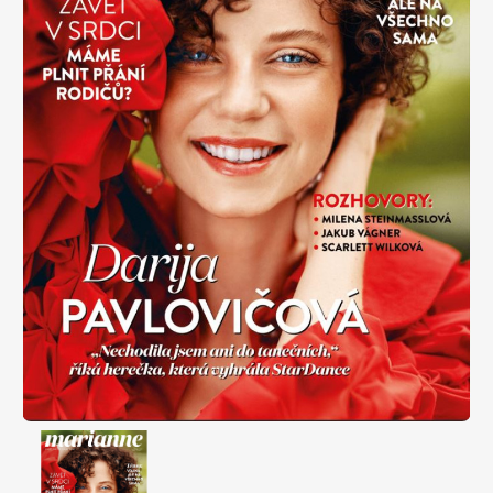
Apetit
Marianne Bydlení
Svět ženy
Marianne Venkov & styl