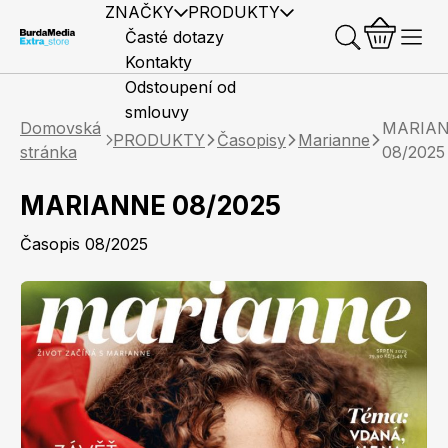
ZNAČKY
PRODUKTY
Časté dotazy
Kontakty
Odstoupení od
smlouvy
Domovská
MARIA
PRODUKTY
Časopisy
Marianne
stránka
08/2025
MARIANNE 08/2025
Předplatné časopisů
Elle
Burda Style
Časopisy
Časopis 08/2025
Knihy
Merch
Marianne
Elle Decoration