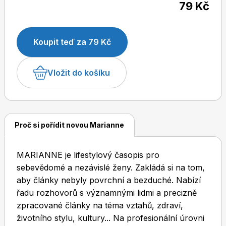
79 Kč
Koupit teď za 79 Kč
Dětské časopisy
Burda Pletení
Vložit do košíku
Proč si pořídit novou Marianne
Burda Best of
MARIANNE je lifestylový časopis pro
sebevědomé a nezávislé ženy. Zakládá si na tom,
aby články nebyly povrchní a bezduché. Nabízí
řadu rozhovorů s významnými lidmi a precizně
zpracované články na téma vztahů, zdraví,
Burda Kids
životního stylu, kultury... Na profesionální úrovni