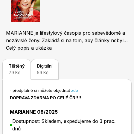
Naše krásná zahrada
LEGO® časopisy
MARIANNE je lifestylový časopis pro sebevědomé a
nezávislé ženy. Zakládá si na tom, aby články nebyly
povrchní a bezduché. Nabízí řadu rozhovorů s
Celý popis a ukázka
významnými lidmi a precizně zpracované články na
Chip
Burda Easy
téma vztahů, zdraví, životního stylu, kultury... Na
Tištěný
Digitální
profesionální úrovni se věnuje také módě a
79 Kč
59 Kč
kosmetice. Marianne, to je mix inteligentního čtení,
humoru a lifestylových témat. Své čtenářky chce
- předplatné si můžete objednat
zde
především inspirovat a pobavit
DOPRAVA ZDARMA PO CELÉ ČR!!!!
Sudoku a křížovky
Burda Best of Plus
MARIANNE 08/2025
Dostupnost: Skladem, expedujeme do 3 prac.
dnů