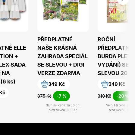
PŘEDPLATNÉ
ROČNÍ
ATNÉ ELLE
NAŠE KRÁSNÁ
PŘEDPLATNÉ
TION +
ZAHRADA SPECIÁL
BURDA PLETEN
LEX SADA
SE SLEVOU + DIGI
VYDÁNÍ) SE
C NA
VERZE ZDARMA
SLEVOU 20 %
(6 ks)
349 Kč
249 Kč
Kč
375 Kč
-7 %
310 Kč
-20 %
Nejnižší cena za 30 dní
Nejnižší cena za 30
před slevou: 339 Kč
před slevou: 239 