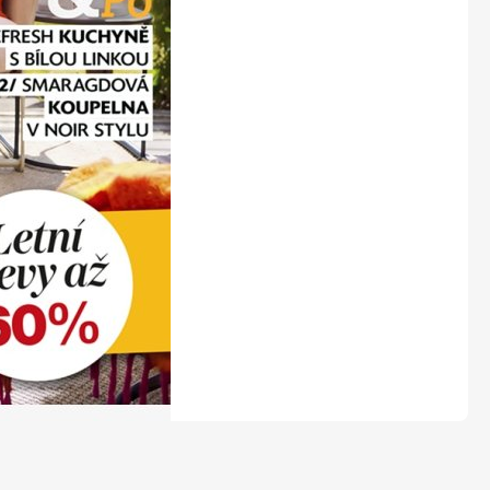
LEGO® časopisy
Burda Easy
Burda Best of Plus