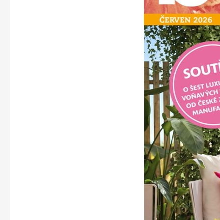
Apetit
Svět ženy