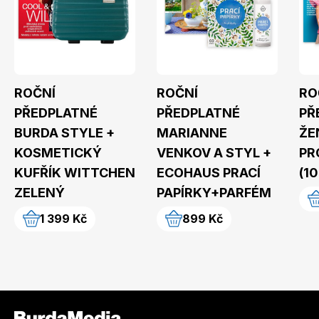
ROČNÍ
ROČNÍ
RO
PŘEDPLATNÉ
PŘEDPLATNÉ
PŘ
BURDA STYLE +
MARIANNE
ŽE
KOSMETICKÝ
VENKOV A STYL +
PR
KUFŘÍK WITTCHEN
ECOHAUS PRACÍ
(10
ZELENÝ
PAPÍRKY+PARFÉM
1 399 Kč
899 Kč