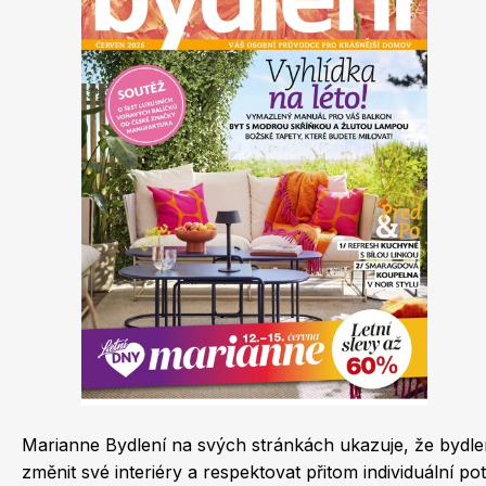
Dětské časopisy
Burda Best of
Marianne Bydlení na svých stránkách ukazuje, že bydlení
Burda Kids
změnit své interiéry a respektovat přitom individuální 