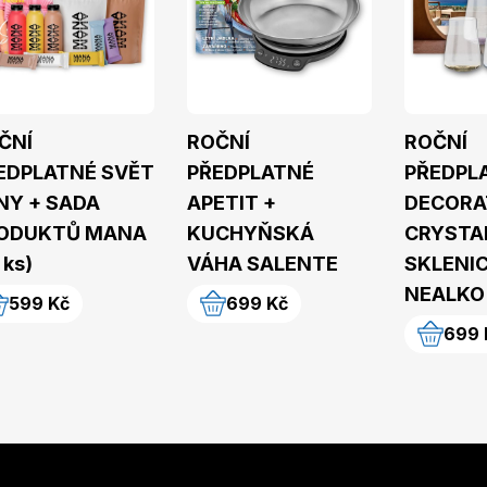
ČNÍ
ROČNÍ
ROČNÍ
EDPLATNÉ SVĚT
PŘEDPLATNÉ
PŘEDPL
NY + SADA
APETIT +
DECORA
ODUKTŮ MANA
KUCHYŇSKÁ
CRYSTA
 ks)
VÁHA SALENTE
SKLENI
NEALKO 
599 Kč
699 Kč
699 