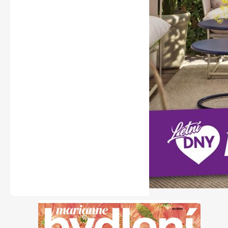
Naše krásná zahrada
Chip
Sudoku a křížovky