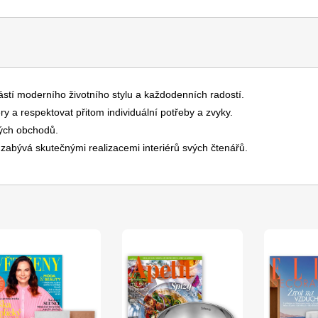
ástí moderního životního stylu a každodenních radostí.
éry a respektovat přitom individuální potřeby a zvyky.
kých obchodů.
zabývá skutečnými realizacemi interiérů svých čtenářů.