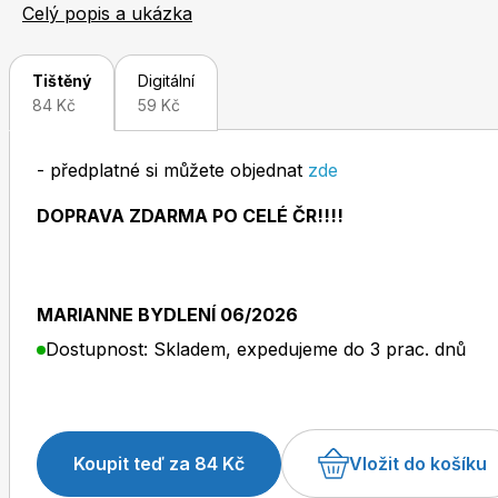
Proměny se společně s profesionálními návrháři zabývá 
Celý popis a ukázka
Tištěný
Digitální
84 Kč
59 Kč
- předplatné si můžete objednat
zde
Toprecepty.cz
DOPRAVA ZDARMA PO CELÉ ČR!!!!
MARIANNE BYDLENÍ 06/2026
Dostupnost: Skladem, expedujeme do 3 prac. dnů
Koupit teď za 84 Kč
Vložit do košíku