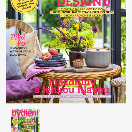
Apetit
Marianne Bydlení
Svět ženy
Marianne Venkov & styl