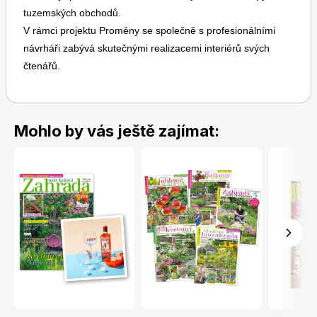
tuzemských obchodů.
V rámci projektu Proměny se společně s profesionálními
návrháři zabývá skutečnými realizacemi interiérů svých
čtenářů.
Toprecepty.cz
Mohlo by vás ještě zajímat: