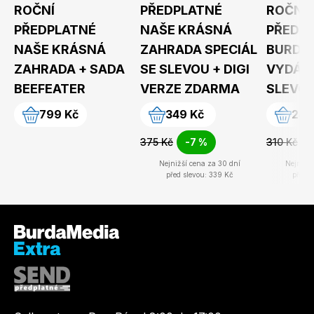
ROČNÍ
PŘEDPLATNÉ
ROČNÍ
PŘEDPLATNÉ
NAŠE KRÁSNÁ
PŘEDP
NAŠE KRÁSNÁ
ZAHRADA SPECIÁL
BURDA 
ZAHRADA + SADA
SE SLEVOU + DIGI
VYDÁNÍ
BEEFEATER
VERZE ZDARMA
SLEVOU
799 Kč
349 Kč
249
375 Kč
-7 %
310 Kč
Nejnižší cena za 30 dní
Nejnižší
před slevou: 339 Kč
před s