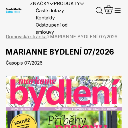
ZNAČKY
PRODUKTY
Časté dotazy
Kontakty
Odstoupení od
smlouvy
Domovská stránka
MARIANNE BYDLENÍ 07/2026
MARIANNE BYDLENÍ 07/2026
Časopis 07/2026
Předplatné časopisů
Elle
Burda Style
Časopisy
Knihy
Merch
Marianne
Elle Decoration