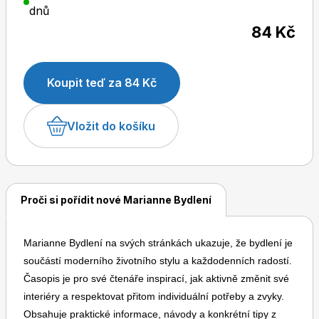
dnů
84 Kč
Dětské časopisy
Burda Pletení
Koupit teď za 84 Kč
Vložit do košíku
Burda Best of
Proči si pořídit nové Marianne Bydlení
Marianne Bydlení na svých stránkách ukazuje, že bydlení je
součástí moderního životního stylu a každodenních radostí.
Časopis je pro své čtenáře inspirací, jak aktivně změnit své
interiéry a respektovat přitom individuální potřeby a zvyky.
Burda Kids
Obsahuje praktické informace, návody a konkrétní tipy z