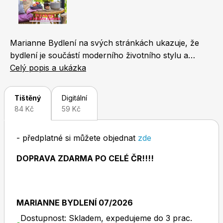
Naše krásná zahrada
LEGO® časopisy
Marianne Bydlení na svých stránkách ukazuje, že
bydlení je součástí moderního životního stylu a
každodenních radostí. Časopis je pro své čtenáře
Celý popis a ukázka
inspirací, jak aktivně změnit své interiéry a
respektovat přitom individuální potřeby a zvyky.
Chip
Burda Easy
Tištěný
Digitální
Obsahuje praktické informace, návody a konkrétní
84 Kč
59 Kč
tipy z tuzemských obchodů. V rámci projektu
Proměny se společně s profesionálními návrháři
- předplatné si můžete objednat
zde
zabývá skutečnými realizacemi interiérů svých
čtenářů.
DOPRAVA ZDARMA PO CELÉ ČR!!!!
Sudoku a křížovky
Burda Best of Plus
MARIANNE BYDLENÍ 07/2026
Dostupnost: Skladem, expedujeme do 3 prac.