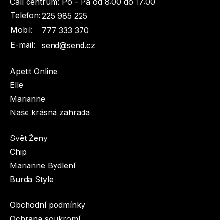
Call centrum:
Po - Pá od 8:00 do 17:00
Telefon:
225 985 225
Mobil:
777 333 370
E-mail:
send@send.cz
Apetit Online
Elle
Marianne
Naše krásná zahrada
Svět Ženy
Chip
Marianne Bydlení
Burda Style
Obchodní podmínky
Ochrana soukromí