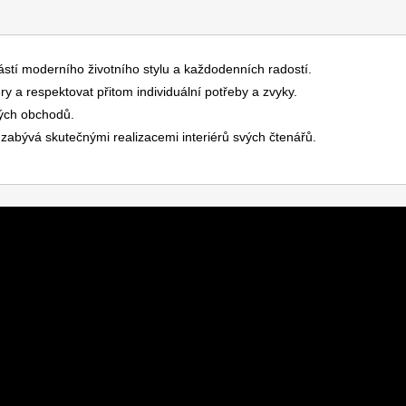
ástí moderního životního stylu a každodenních radostí.
éry a respektovat přitom individuální potřeby a zvyky.
kých obchodů.
zabývá skutečnými realizacemi interiérů svých čtenářů.