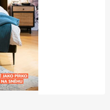
LEGO® časopisy
Burda Easy
Burda Best of Plus