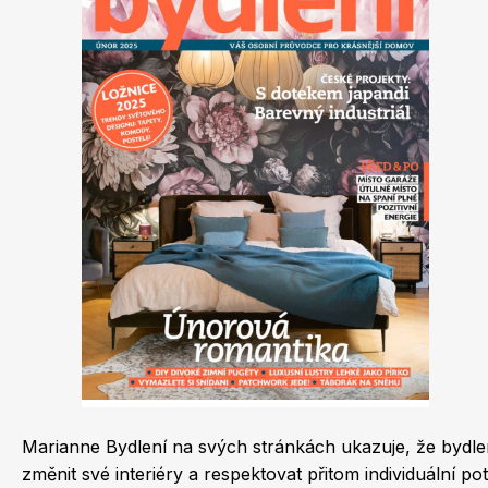
Dětské časopisy
Burda Best of
Marianne Bydlení na svých stránkách ukazuje, že bydlení
Burda Kids
změnit své interiéry a respektovat přitom individuální 