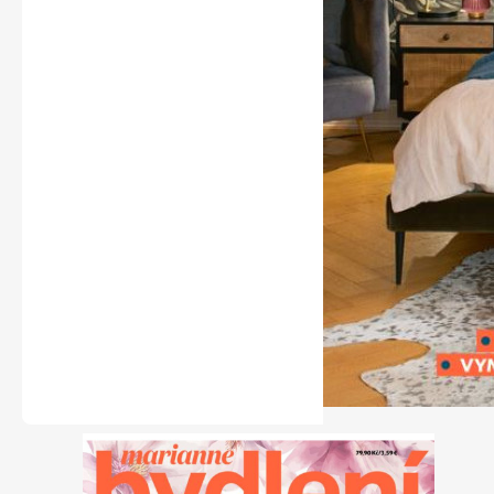
Naše krásná zahrada
Chip
Sudoku a křížovky