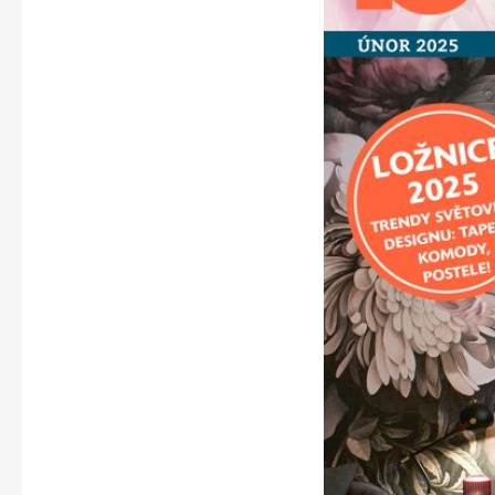
Apetit
Svět ženy