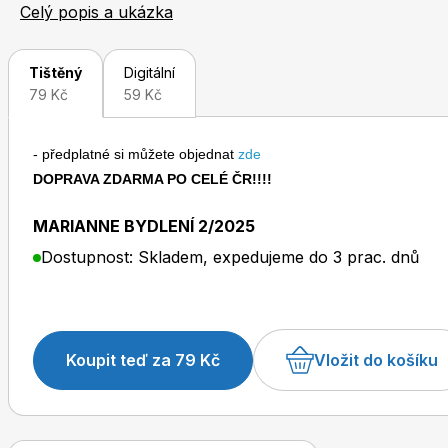
Proměny se společně s profesionálními návrháři zabývá 
Celý popis a ukázka
Tištěný
Digitální
79 Kč
59 Kč
- předplatné si můžete objednat
zde
Toprecepty.cz
DOPRAVA ZDARMA PO CELÉ ČR!!!!
MARIANNE BYDLENÍ 2/2025
Dostupnost: Skladem, expedujeme do 3 prac. dnů
Koupit teď za 79 Kč
Vložit do košíku