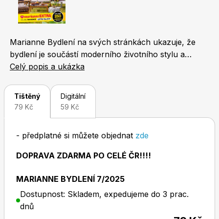
Naše krásná zahrada
LEGO® časopisy
Marianne Bydlení na svých stránkách ukazuje, že
bydlení je součástí moderního životního stylu a
každodenních radostí. Časopis je pro své čtenáře
Celý popis a ukázka
inspirací, jak aktivně změnit své interiéry a
respektovat přitom individuální potřeby a zvyky.
Chip
Burda Easy
Tištěný
Digitální
Obsahuje praktické informace, návody a konkrétní
79 Kč
59 Kč
tipy z tuzemských obchodů. V rámci projektu
Proměny se společně s profesionálními návrháři
- předplatné si můžete objednat
zde
zabývá skutečnými realizacemi interiérů svých
čtenářů.
DOPRAVA ZDARMA PO CELÉ ČR!!!!
MARIANNE BYDLENÍ 7/2025
Sudoku a křížovky
Burda Best of Plus
Dostupnost: Skladem, expedujeme do 3 prac.
dnů