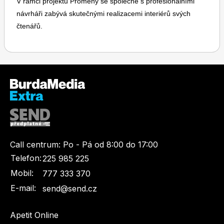
V rámci projektu Proměny se společně s profesionálními
návrháři zabývá skutečnými realizacemi interiérů svých
čtenářů.
Toprecepty.cz
Call centrum:
Po - Pá od 8:00 do 17:00
Telefon:
225 985 225
Mobil:
777 333 370
E-mail:
send@send.cz
Apetit Online