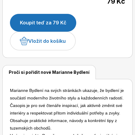
79 Kč
Koupit teď za 79 Kč
Dětské časopisy
Burda Pletení
Vložit do košíku
Proči si pořídit nové Marianne Bydlení
Burda Best of
Marianne Bydlení na svých stránkách ukazuje, že bydlení je
součástí moderního životního stylu a každodenních radostí.
Časopis je pro své čtenáře inspirací, jak aktivně změnit své
interiéry a respektovat přitom individuální potřeby a zvyky.
Obsahuje praktické informace, návody a konkrétní tipy z
tuzemských obchodů.
Burda Kids