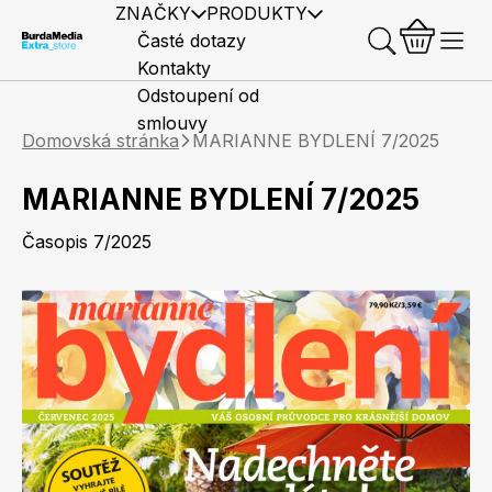
ZNAČKY
PRODUKTY
Časté dotazy
Kontakty
Odstoupení od
smlouvy
Domovská stránka
MARIANNE BYDLENÍ 7/2025
MARIANNE BYDLENÍ 7/2025
Časopis 7/2025
Předplatné časopisů
Elle
Burda Style
Časopisy
Knihy
Merch
Marianne
Elle Decoration