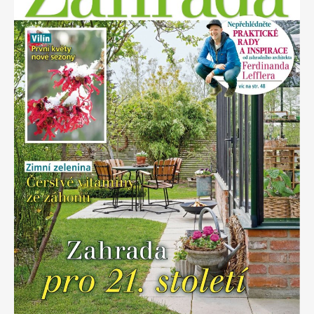
Apetit
Marianne Bydlení
Svět ženy
Marianne Venkov & styl