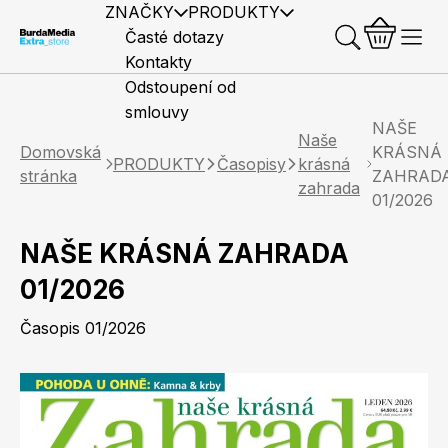
ZNAČKY
PRODUKTY
Časté dotazy
Kontakty
Odstoupení od
smlouvy
NAŠE
Naše
Domovská
KRÁSNÁ
PRODUKTY
Časopisy
krásná
stránka
ZAHRAD
zahrada
01/2026
Předplatné časopisů
Elle
Burda Style
Časopisy
NAŠE KRÁSNÁ ZAHRADA
01/2026
Časopis 01/2026
Knihy
Merch
Marianne
Elle Decoration