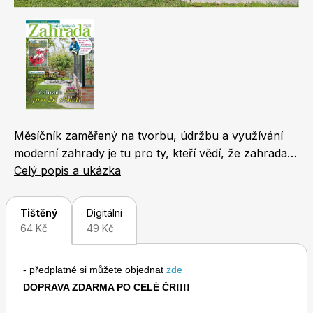
Naše krásná zahrada
LEGO® časopisy
Chip
Burda Easy
Měsíčník zaměřený na tvorbu, údržbu a využívání
moderní zahrady je tu pro ty, kteří vědí, že zahrada je
a má být potěšením! Časopis přináší 68 stran
Celý popis a ukázka
praktických rad, námětů a hlavně inspirativních
fotografií z nejhezčích zahrad. V jednotlivých
Tištěný
Digitální
rubrikách se věnujeme okrasné zahradě a
64 Kč
49 Kč
balkonovým a pokojovým květinám, ale také
Sudoku a křížovky
Burda Best of Plus
pěstování ovoce, zeleniny, bylinek a zvířatům na
- předplatné si můžete objednat
zde
zahradě.
DOPRAVA ZDARMA PO CELÉ ČR!!!!