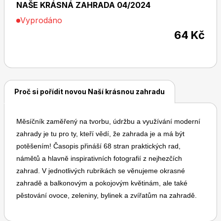
NAŠE KRÁSNÁ ZAHRADA 04/2024
Vyprodáno
64 Kč
Dětské časopisy
Burda Pletení
Proč si pořídit novou Naší krásnou zahradu
Měsíčník zaměřený na tvorbu, údržbu a využívání moderní
Burda Best of
zahrady je tu pro ty, kteří vědí, že zahrada je a má být
potěšením! Časopis přináší 68 stran praktických rad,
námětů a hlavně inspirativních fotografií z nejhezčích
zahrad. V jednotlivých rubrikách se věnujeme okrasné
zahradě a balkonovým a pokojovým květinám, ale také
pěstování ovoce, zeleniny, bylinek a zvířatům na zahradě.
Burda Kids