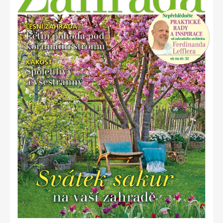
Apetit
Marianne Bydlení
Svět ženy
Marianne Venkov & styl