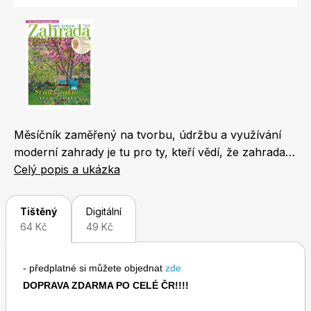
Naše krásná zahrada
LEGO® časopisy
Chip
Burda Easy
Měsíčník zaměřený na tvorbu, údržbu a využívání
moderní zahrady je tu pro ty, kteří vědí, že zahrada je
a má být potěšením! Časopis přináší 68 stran
Celý popis a ukázka
praktických rad, námětů a hlavně inspirativních
fotografií z nejhezčích zahrad. V jednotlivých
Tištěný
Digitální
rubrikách se věnujeme okrasné zahradě a
64 Kč
49 Kč
balkonovým a pokojovým květinám, ale také
Sudoku a křížovky
Burda Best of Plus
pěstování ovoce, zeleniny, bylinek a zvířatům na
- předplatné si můžete objednat
zde
zahradě.
DOPRAVA ZDARMA PO CELÉ ČR!!!!