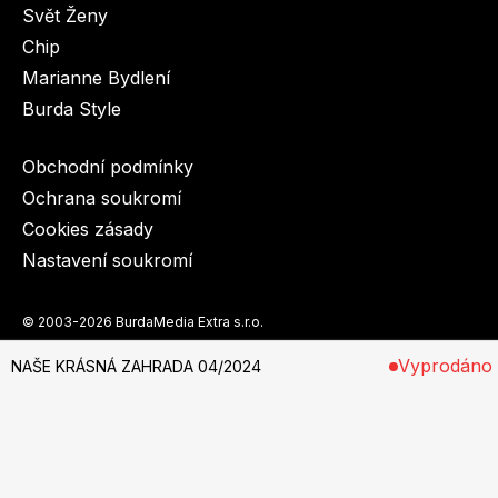
Svět Ženy
Chip
Marianne Bydlení
Burda Style
Obchodní podmínky
Ochrana soukromí
Cookies zásady
Nastavení soukromí
© 2003-2026 BurdaMedia Extra s.r.o.
Vyprodáno
NAŠE KRÁSNÁ ZAHRADA 04/2024
Na stáncích od 20. března.
NAŠE KRÁSNÁ ZAHRADA 04/2024 - digitální verze
Dostupnost: Skladem, expedujeme do 3 prac. dnů