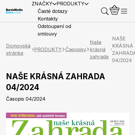
ZNAČKY
PRODUKTY
Časté dotazy
Kontakty
Odstoupení od
smlouvy
NAŠE
Naše
Domovská
KRÁSNÁ
PRODUKTY
Časopisy
krásná
stránka
ZAHRAD
zahrada
04/2024
Předplatné časopisů
Elle
Burda Style
Časopisy
NAŠE KRÁSNÁ ZAHRADA
04/2024
Časopis 04/2024
Knihy
Merch
Marianne
Elle Decoration