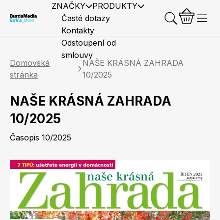
ZNAČKY
PRODUKTY
Časté dotazy
Kontakty
Odstoupení od
smlouvy
Domovská
NAŠE KRÁSNÁ ZAHRADA
stránka
10/2025
NAŠE KRÁSNÁ ZAHRADA
Předplatné časopisů
Elle
Burda Style
Časopisy
10/2025
Časopis 10/2025
Knihy
Merch
Marianne
Elle Decoration