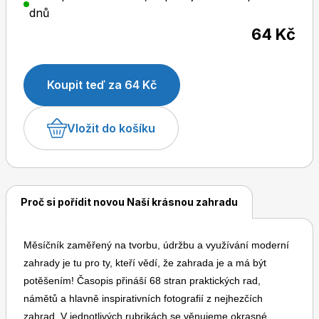
dnů
64 Kč
Dětské časopisy
Burda Pletení
Koupit teď za 64 Kč
Vložit do košíku
Burda Best of
Proč si pořídit novou Naší krásnou zahradu
Měsíčník zaměřený na tvorbu, údržbu a využívání moderní
zahrady je tu pro ty, kteří vědí, že zahrada je a má být
potěšením! Časopis přináší 68 stran praktických rad,
námětů a hlavně inspirativních fotografií z nejhezčích
Burda Kids
zahrad. V jednotlivých rubrikách se věnujeme okrasné