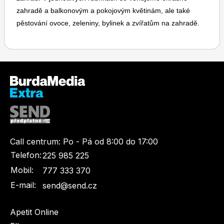
zahradě a balkonovým a pokojovým květinám, ale také
pěstování ovoce, zeleniny, bylinek a zvířatům na zahradě.
Toprecepty.cz
Call centrum:
Po - Pá od 8:00 do 17:00
Telefon:
225 985 225
Mobil:
777 333 370
E-mail:
send@send.cz
Apetit Online