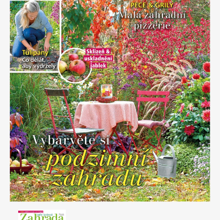
Apetit
Marianne Bydlení
Svět ženy
Marianne Venkov & styl