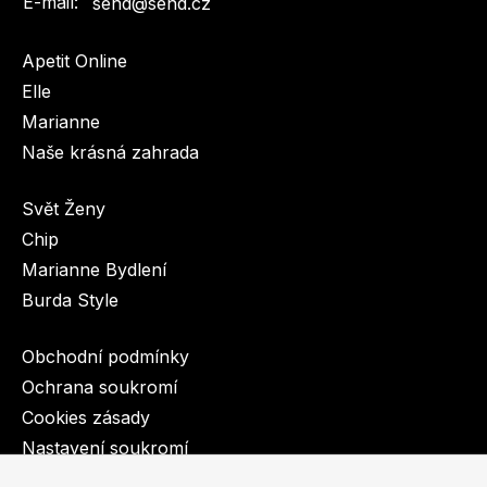
E-mail:
send@send.cz
Apetit Online
Elle
Marianne
Naše krásná zahrada
Svět Ženy
Chip
Marianne Bydlení
Burda Style
Obchodní podmínky
Ochrana soukromí
Cookies zásady
Nastavení soukromí