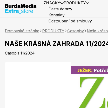
ZNAČKY
PRODUKTY
Časté dotazy
Kontakty
Odstoupení od smlouvy
Domovská stránka
PRODUKTY
Časopisy
Naše krásn
NAŠE KRÁSNÁ ZAHRADA 11/202
Časopis 11/2024
Předplatné časopisů
Elle
Knihy
Marianne