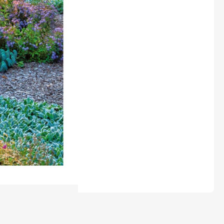
LEGO® časopisy
Burda Easy
Burda Best of Plus