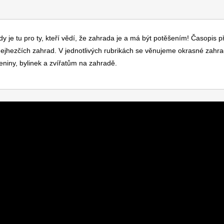
je tu pro ty, kteří vědí, že zahrada je a má být potěšením! Časopis p
z nejhezčích zahrad. V jednotlivých rubrikách se věnujeme okrasné zahr
niny, bylinek a zvířatům na zahradě.