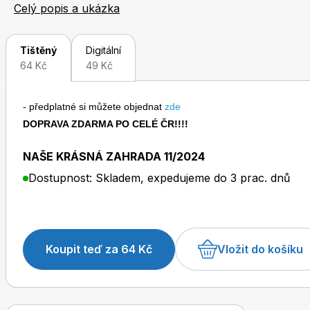
pěstování ovoce, zeleniny, bylinek a zvířatům na zahrad
Celý popis a ukázka
Tištěný
Digitální
64 Kč
49 Kč
- předplatné si můžete objednat
zde
Toprecepty.cz
DOPRAVA ZDARMA PO CELÉ ČR!!!!
NAŠE KRÁSNÁ ZAHRADA 11/2024
Dostupnost: Skladem, expedujeme do 3 prac. dnů
Koupit teď za 64 Kč
Vložit do košíku