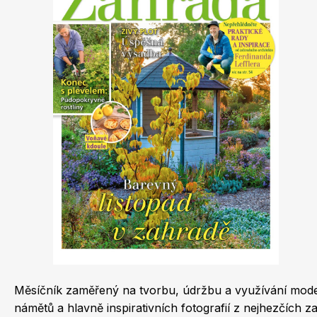
Dětské časopisy
Burda Best of
Měsíčník zaměřený na tvorbu, údržbu a využívání moderní
Burda Kids
námětů a hlavně inspirativních fotografií z nejhezčích