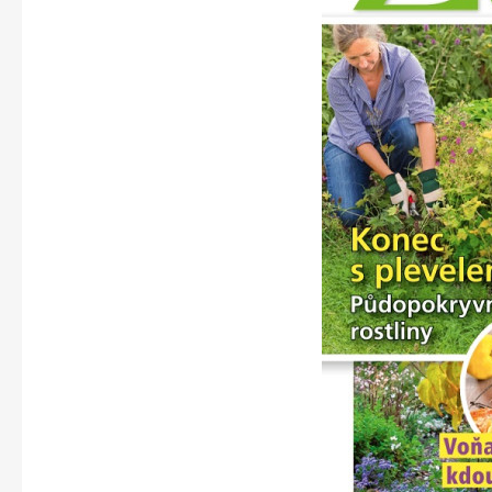
Apetit
Svět ženy