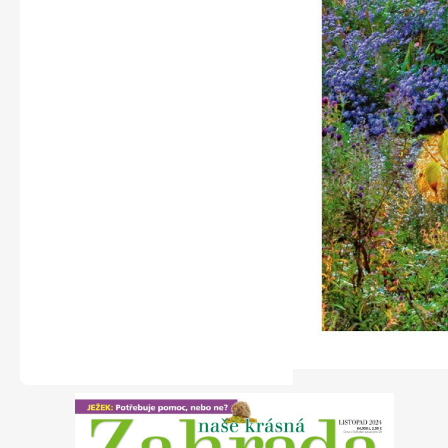
Naše krásná zahrada
Chip
Sudoku a křížovky