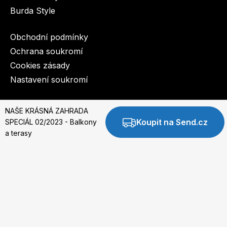
Burda Style
Obchodní podmínky
Ochrana soukromí
Cookies zásady
Nastavení soukromí
© 2003-2026 BurdaMedia Extra s.r.o.
NAŠE KRÁSNÁ ZAHRADA
Koupit na Send.cz
SPECIÁL 02/2023 - Balkony
a terasy
Digi
NAŠE KRÁSNÁ ZAHRADA SPECIÁL 02/2023 -
Balkony a terasy - digitální verze
Dostupnost: Skladem, expedujeme do 3 prac. dnů
49 Kč