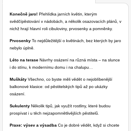
Konečně jaro!
Přehlídka jarních květin, kterým
svědčípěstování v nádobách, a několik osazovacích plánů, v
nichž hrají hlavní roli cibuloviny, prvosenky a pomněnky.
Prvosenky
To nejdůležitější o květinách, bez kterých by jaro
Toprecepty.cz
nebylo úplně.
Léto na terase
Návrhy osázení na různá místa – na slunce
i do stínu, k modernímu domu i na chalupu…
Muškáty
Všechno, co byste měli vědět o nejoblíbenější
balkonové klasice: od pěstitelských tipů až po ukázky
osázení.
Sukulenty
Několik tipů, jak využít rostliny, které budou
prospívat i u těch nejzapomnětlivějších pěstitelů.
Praxe: výsev a výsadba
Co je dobré vědět, když si chcete