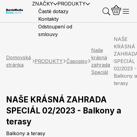
ZNAČKY
PRODUKTY
Časté dotazy
Kontakty
Odstoupení od
smlouvy
NAŠE
KRÁSNÁ
Naše
ZAHRAD
Domovská
krásná
PRODUKTY
Časopisy
SPECIÁL
stránka
zahrada
02/2023 -
Předplatné časopisů
Elle
Burda Style
Časopisy
Speciál
Balkony a
terasy
NAŠE KRÁSNÁ ZAHRADA
SPECIÁL 02/2023 - Balkony a
Knihy
Merch
terasy
Marianne
Elle Decoration
Balkony a terasy