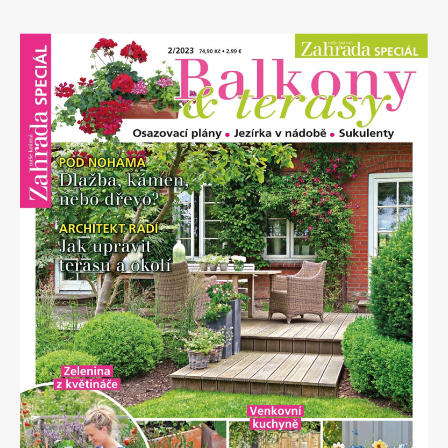
Apetit
Marianne Bydlení
Svět ženy
Marianne Venkov & styl