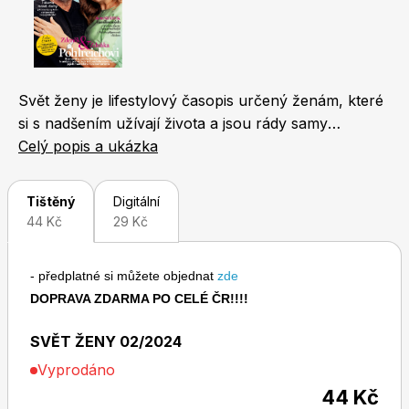
Naše krásná zahrada
LEGO® časopisy
Svět ženy je lifestylový časopis určený ženám, které
si s nadšením užívají života a jsou rády samy
sebou. Jeho koncept je unikátní. Čtenářky v něm
Celý popis a ukázka
najdou nejen novinky ze světa módy, kosmetiky a
Chip
Burda Easy
životního stylu, ale také zajímavosti z oblasti
Tištěný
Digitální
bytového designu, cestování a gastronomie. Každý
44 Kč
29 Kč
měsíc přináší i rozhovor s oblíbenou českou
celebritou, fejetony známých osobností a reportáže
- předplatné si můžete objednat
zde
odrážející svět, v němž žijeme. Nechybí ani oblíbené
DOPRAVA ZDARMA PO CELÉ ČR!!!!
příběhy čtenářek a osudy slavných osobností.
Sudoku a křížovky
Burda Best of Plus
SVĚT ŽENY 02/2024
Vyprodáno
44 Kč