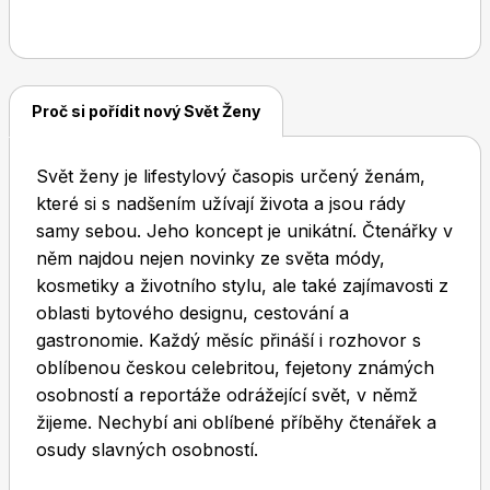
Dětské časopisy
Burda Pletení
Proč si pořídit nový Svět Ženy
Svět ženy je lifestylový časopis určený ženám,
které si s nadšením užívají života a jsou rády
samy sebou. Jeho koncept je unikátní. Čtenářky v
něm najdou nejen novinky ze světa módy,
Burda Best of
kosmetiky a životního stylu, ale také zajímavosti z
oblasti bytového designu, cestování a
gastronomie. Každý měsíc přináší i rozhovor s
oblíbenou českou celebritou, fejetony známých
osobností a reportáže odrážející svět, v němž
žijeme. Nechybí ani oblíbené příběhy čtenářek a
osudy slavných osobností.
Burda Kids