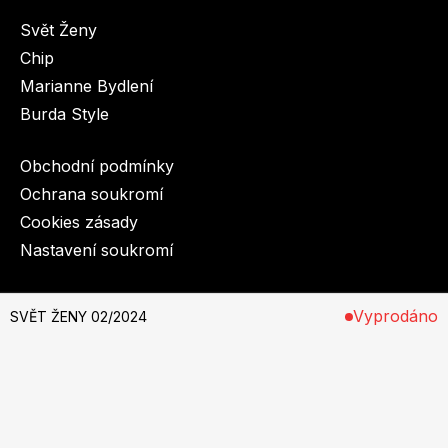
Svět Ženy
Chip
Marianne Bydlení
Burda Style
Obchodní podmínky
Ochrana soukromí
Cookies zásady
Nastavení soukromí
© 2003-2026 BurdaMedia Extra s.r.o.
Vyprodáno
SVĚT ŽENY 02/2024
SVĚT ŽENY 02/2024 - digitální verze
Dostupnost: Skladem, expedujeme do 3 prac. dnů
29 Kč