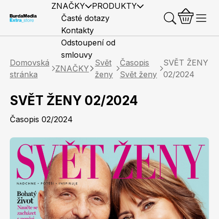
ZNAČKY
PRODUKTY
Časté dotazy
Kontakty
Odstoupení od
smlouvy
Domovská
Svět
Časopis
SVĚT ŽENY
ZNAČKY
stránka
ženy
Svět ženy
02/2024
SVĚT ŽENY 02/2024
Předplatné časopisů
Elle
Burda Style
Časopisy
Časopis 02/2024
Knihy
Merch
Marianne
Elle Decoration