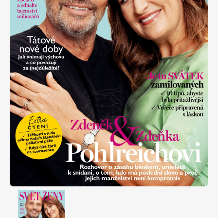
Apetit
Marianne Bydlení
Svět ženy
Marianne Venkov & styl