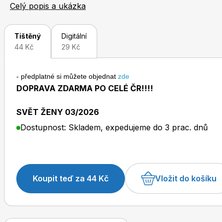
celebritou, fejetony známých osobností a reportáže odr
Celý popis a ukázka
Tištěný
Digitální
44 Kč
29 Kč
- předplatné si můžete objednat
zde
Toprecepty.cz
DOPRAVA ZDARMA PO CELÉ ČR!!!!
SVĚT ŽENY 03/2026
Dostupnost: Skladem, expedujeme do 3 prac. dnů
Koupit teď za 44 Kč
Vložit do košíku