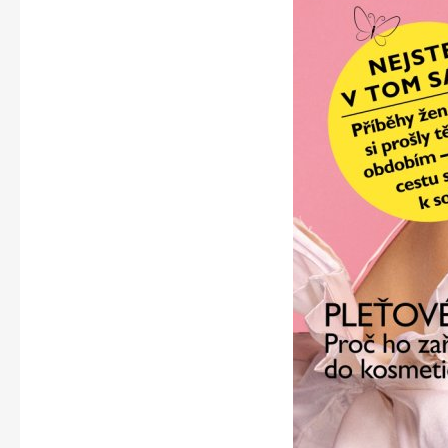
Apetit
Svět ženy