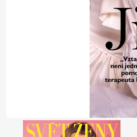
Naše krásná zahrada
Chip
Sudoku a křížovky