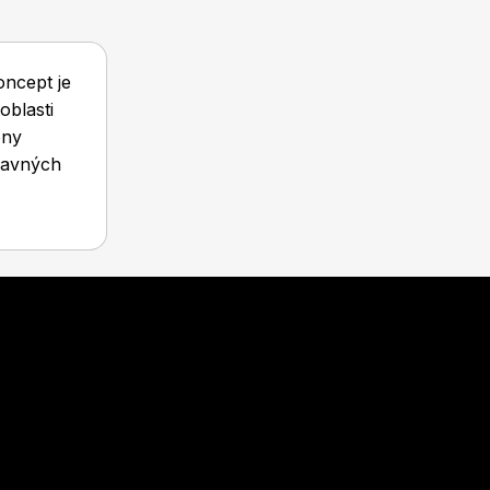
oncept je
oblasti
ony
slavných