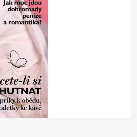
LEGO® časopisy
Burda Easy
Burda Best of Plus