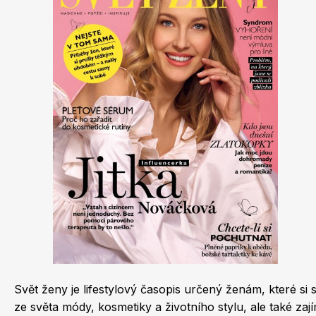
Dětské časopisy
Burda Best of
Svět ženy je lifestylový časopis určený ženám, které si
Burda Kids
ze světa módy, kosmetiky a životního stylu, ale také za