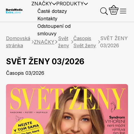
ZNAČKY
PRODUKTY
Časté dotazy
Kontakty
Odstoupení od
smlouvy
Domovská
Svět
Časopis
SVĚT ŽENY
ZNAČKY
stránka
ženy
Svět ženy
03/2026
SVĚT ŽENY 03/2026
Předplatné časopisů
Elle
Burda Style
Časopisy
Časopis 03/2026
Knihy
Merch
Marianne
Elle Decoration