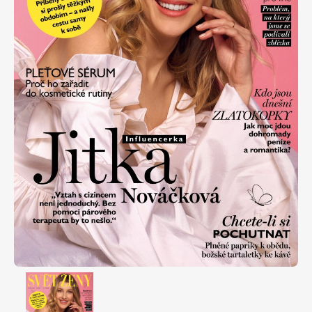
Apetit
Marianne Bydlení
Svět ženy
Marianne Venkov & styl