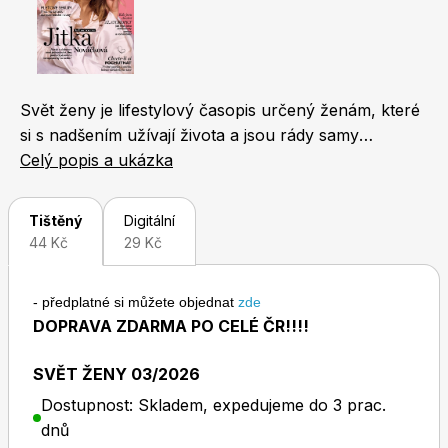
Naše krásná zahrada
LEGO® časopisy
Svět ženy je lifestylový časopis určený ženám, které
si s nadšením užívají života a jsou rády samy
sebou. Jeho koncept je unikátní. Čtenářky v něm
Celý popis a ukázka
najdou nejen novinky ze světa módy, kosmetiky a
Chip
Burda Easy
životního stylu, ale také zajímavosti z oblasti
Tištěný
Digitální
bytového designu, cestování a gastronomie. Každý
44 Kč
29 Kč
měsíc přináší i rozhovor s oblíbenou českou
celebritou, fejetony známých osobností a reportáže
- předplatné si můžete objednat
zde
odrážející svět, v němž žijeme. Nechybí ani oblíbené
DOPRAVA ZDARMA PO CELÉ ČR!!!!
příběhy čtenářek a osudy slavných osobností.
Sudoku a křížovky
Burda Best of Plus
SVĚT ŽENY 03/2026
Dostupnost: Skladem, expedujeme do 3 prac.
dnů