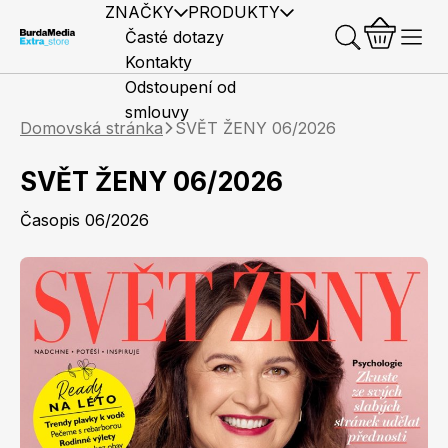
ZNAČKY
PRODUKTY
Časté dotazy
Kontakty
Odstoupení od
smlouvy
Domovská stránka
SVĚT ŽENY 06/2026
SVĚT ŽENY 06/2026
Časopis 06/2026
Předplatné časopisů
Elle
Burda Style
Časopisy
Knihy
Merch
Marianne
Elle Decoration