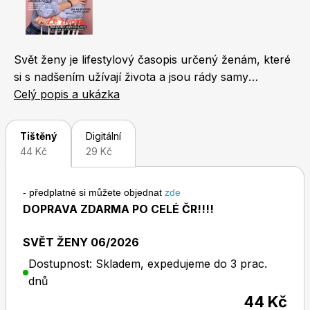
Naše krásná zahrada
LEGO® časopisy
Svět ženy je lifestylový časopis určený ženám, které
si s nadšením užívají života a jsou rády samy
sebou. Jeho koncept je unikátní. Čtenářky v něm
Celý popis a ukázka
najdou nejen novinky ze světa módy, kosmetiky a
životního stylu, ale také zajímavosti z oblasti
Chip
Burda Easy
Tištěný
Digitální
bytového designu, cestování a gastronomie. Každý
44 Kč
29 Kč
měsíc přináší i rozhovor s oblíbenou českou
celebritou, fejetony známých osobností a reportáže
- předplatné si můžete objednat
zde
odrážející svět, v němž žijeme. Nechybí ani oblíbené
DOPRAVA ZDARMA PO CELÉ ČR!!!!
příběhy čtenářek a osudy slavných osobností.
SVĚT ŽENY 06/2026
Sudoku a křížovky
Burda Best of Plus
Dostupnost: Skladem, expedujeme do 3 prac.
dnů
44 Kč