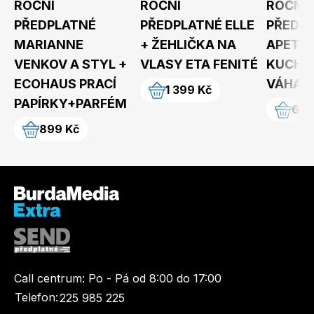
ROČNÍ
ROČNÍ
ROČNÍ
PŘEDPLATNÉ
PŘEDPLATNÉ ELLE
PŘEDP
MARIANNE
+ ŽEHLIČKA NA
APETIT
VENKOV A STYL +
VLASY ETA FENITÉ
KUCHY
ECOHAUS PRACÍ
VÁHA 
1 399 Kč
PAPÍRKY+PARFÉM
699
899 Kč
Call centrum:
Po - Pá od 8:00 do 17:00
Telefon:
225 985 225