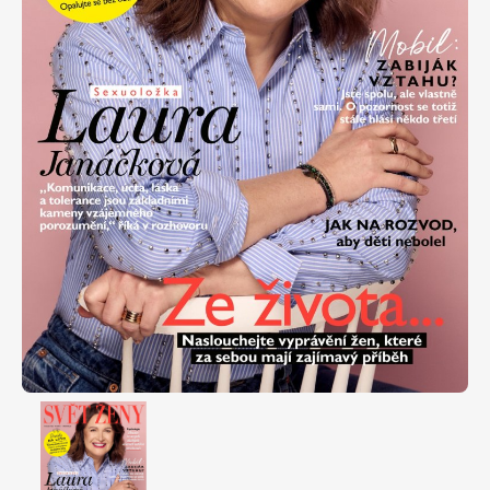
Apetit
Marianne Bydlení
Svět ženy
Marianne Venkov & styl