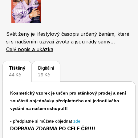
Naše krásná zahrada
LEGO® časopisy
Svět ženy je lifestylový časopis určený ženám, které
si s nadšením užívají života a jsou rády samy
sebou. Jeho koncept je unikátní. Čtenářky v něm
Celý popis a ukázka
najdou nejen novinky ze světa módy, kosmetiky a
Chip
Burda Easy
životního stylu, ale také zajímavosti z oblasti
Tištěný
Digitální
bytového designu, cestování a gastronomie. Každý
44 Kč
29 Kč
měsíc přináší i rozhovor s oblíbenou českou
celebritou, fejetony známých osobností a reportáže
Kosmetický vzorek je určen pro stánkový prodej a není
odrážející svět, v němž žijeme. Nechybí ani oblíbené
součástí objednávky předplatného ani jednotlivého
příběhy čtenářek a osudy slavných osobností.
vydání na našem eshopu!!!
Sudoku a křížovky
Burda Best of Plus
- předplatné si můžete objednat
zde
DOPRAVA ZDARMA PO CELÉ ČR!!!!