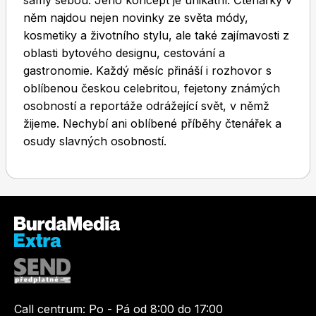
samy sebou. Jeho koncept je unikátní. Čtenářky v
něm najdou nejen novinky ze světa módy,
kosmetiky a životního stylu, ale také zajímavosti z
oblasti bytového designu, cestování a
gastronomie. Každý měsíc přináší i rozhovor s
oblíbenou českou celebritou, fejetony známých
osobností a reportáže odrážející svět, v němž
Toprecepty.cz
žijeme. Nechybí ani oblíbené příběhy čtenářek a
osudy slavných osobností.
Call centrum:
Po - Pá od 8:00 do 17:00