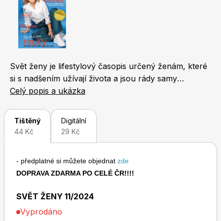
Naše krásná zahrada
LEGO® časopisy
Svět ženy je lifestylový časopis určený ženám, které
si s nadšením užívají života a jsou rády samy
sebou. Jeho koncept je unikátní. Čtenářky v něm
Celý popis a ukázka
Chip
Burda Easy
najdou nejen novinky ze světa módy, kosmetiky a
životního stylu, ale také zajímavosti z oblasti
Tištěný
Digitální
bytového designu, cestování a gastronomie. Každý
44 Kč
29 Kč
měsíc přináší i rozhovor s oblíbenou českou
celebritou, fejetony známých osobností a reportáže
- předplatné si můžete objednat
zde
odrážející svět, v němž žijeme. Nechybí ani oblíbené
DOPRAVA ZDARMA PO CELÉ ČR!!!!
příběhy čtenářek a osudy slavných osobností.
Sudoku a křížovky
Burda Best of Plus
SVĚT ŽENY 11/2024
Vyprodáno