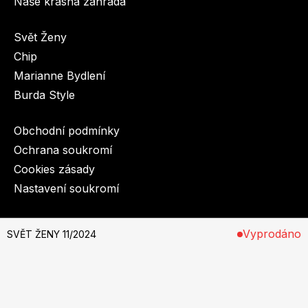
Naše krásná zahrada
Svět Ženy
Chip
Marianne Bydlení
Burda Style
Obchodní podmínky
Ochrana soukromí
Cookies zásady
Nastavení soukromí
© 2003-2026 BurdaMedia Extra s.r.o.
Vyprodáno
SVĚT ŽENY 11/2024
SVĚT ŽENY 11/2024 - digitální verze
Dostupnost: Skladem, expedujeme do 3 prac. dnů