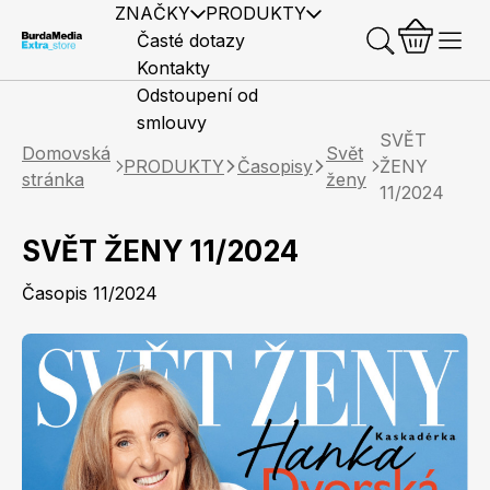
ZNAČKY
PRODUKTY
Časté dotazy
Kontakty
Odstoupení od
smlouvy
SVĚT
Domovská
Svět
PRODUKTY
Časopisy
ŽENY
stránka
ženy
11/2024
SVĚT ŽENY 11/2024
Předplatné časopisů
Elle
Burda Style
Časopisy
Časopis 11/2024
Knihy
Merch
Marianne
Elle Decoration