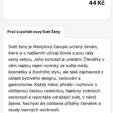
44 Kč
Dětské časopisy
Burda Pletení
Proč si pořídit nový Svět Ženy
Svět ženy je lifestylový časopis určený ženám,
které si s nadšením užívají života a jsou rády
samy sebou. Jeho koncept je unikátní. Čtenářky v
Burda Best of
něm najdou nejen novinky ze světa módy,
kosmetiky a životního stylu, ale také zajímavosti z
oblasti bytového designu, cestování a
gastronomie. Každý měsíc přináší i rozhovor s
oblíbenou českou celebritou, fejetony známých
osobností a reportáže odrážející svět, v němž
žijeme. Nechybí ani oblíbené příběhy čtenářek a
Burda Kids
osudy slavných osobností.