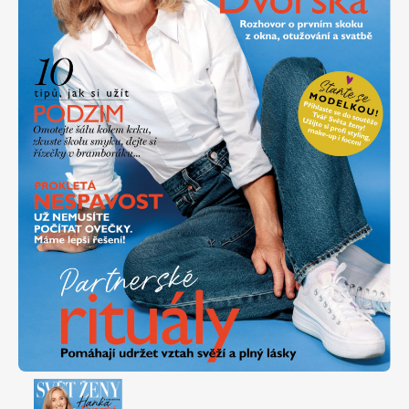
Apetit
Marianne Bydlení
Svět ženy
Marianne Venkov & styl