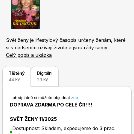
Naše krásná zahrada
LEGO® časopisy
Svět ženy je lifestylový časopis určený ženám, které
si s nadšením užívají života a jsou rády samy
sebou. Jeho koncept je unikátní. Čtenářky v něm
Celý popis a ukázka
Chip
Burda Easy
najdou nejen novinky ze světa módy, kosmetiky a
životního stylu, ale také zajímavosti z oblasti
Tištěný
Digitální
bytového designu, cestování a gastronomie. Každý
44 Kč
29 Kč
měsíc přináší i rozhovor s oblíbenou českou
celebritou, fejetony známých osobností a reportáže
- předplatné si můžete objednat
zde
odrážející svět, v němž žijeme. Nechybí ani oblíbené
DOPRAVA ZDARMA PO CELÉ ČR!!!!
příběhy čtenářek a osudy slavných osobností.
Sudoku a křížovky
Burda Best of Plus
SVĚT ŽENY 11/2025
Dostupnost: Skladem, expedujeme do 3 prac.