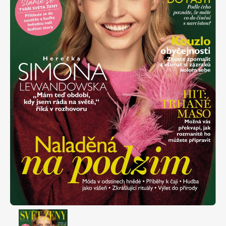
Apetit
Marianne Bydlení
Svět ženy
Marianne Venkov & styl