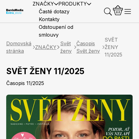
ZNAČKY
PRODUKTY
Časté dotazy
Kontakty
Odstoupení od
smlouvy
SVĚT
Domovská
Svět
Časopis
ZNAČKY
ŽENY
stránka
ženy
Svět ženy
11/2025
SVĚT ŽENY 11/2025
Předplatné časopisů
Elle
Burda Style
Časopisy
Časopis 11/2025
Knihy
Merch
Marianne
Elle Decoration