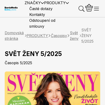
ZNAČKY
PRODUKTY
Časté dotazy
Kontakty
Odstoupení od
smlouvy
SVĚT
Domovská
Svět
PRODUKTY
Časopisy
ŽENY
stránka
ženy
5/2025
SVĚT ŽENY 5/2025
Předplatné časopisů
Elle
Burda Style
Časopisy
Časopis 5/2025
Knihy
Merch
Marianne
Elle Decoration