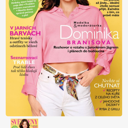
Apetit
Marianne Bydlení
Svět ženy
Marianne Venkov & styl