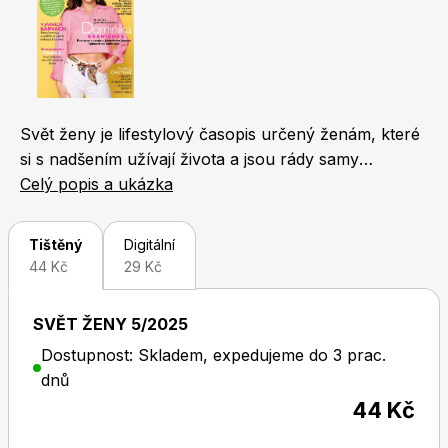
Naše krásná zahrada
LEGO® časopisy
Svět ženy je lifestylový časopis určený ženám, které
si s nadšením užívají života a jsou rády samy
sebou. Jeho koncept je unikátní. Čtenářky v něm
Celý popis a ukázka
Chip
Burda Easy
najdou nejen novinky ze světa módy, kosmetiky a
životního stylu, ale také zajímavosti z oblasti
Tištěný
Digitální
bytového designu, cestování a gastronomie. Každý
44 Kč
29 Kč
měsíc přináší i rozhovor s oblíbenou českou
celebritou, fejetony známých osobností a reportáže
SVĚT ŽENY 5/2025
odrážející svět, v němž žijeme. Nechybí ani oblíbené
Dostupnost: Skladem, expedujeme do 3 prac.
příběhy čtenářek a osudy slavných osobností.
Sudoku a křížovky
Burda Best of Plus
dnů
44 Kč