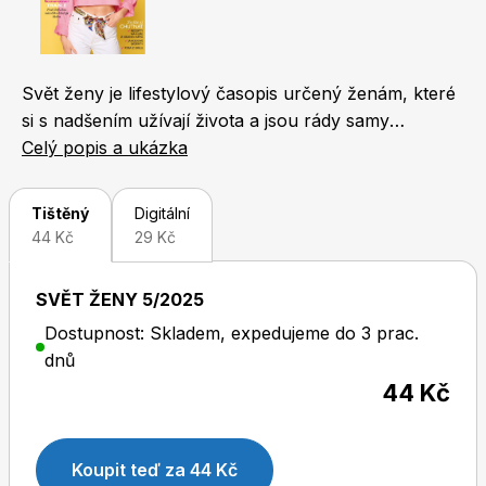
Naše krásná zahrada
LEGO® časopisy
Svět ženy je lifestylový časopis určený ženám, které
si s nadšením užívají života a jsou rády samy
sebou. Jeho koncept je unikátní. Čtenářky v něm
Celý popis a ukázka
najdou nejen novinky ze světa módy, kosmetiky a
životního stylu, ale také zajímavosti z oblasti
Chip
Burda Easy
Tištěný
Digitální
bytového designu, cestování a gastronomie. Každý
44 Kč
29 Kč
měsíc přináší i rozhovor s oblíbenou českou
celebritou, fejetony známých osobností a reportáže
SVĚT ŽENY 5/2025
odrážející svět, v němž žijeme. Nechybí ani oblíbené
Dostupnost: Skladem, expedujeme do 3 prac.
příběhy čtenářek a osudy slavných osobností.
dnů
44 Kč
Sudoku a křížovky
Burda Best of Plus
Koupit teď za 44 Kč