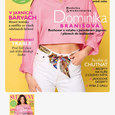
Apetit
Marianne Bydlení
Svět ženy
Marianne Venkov & styl