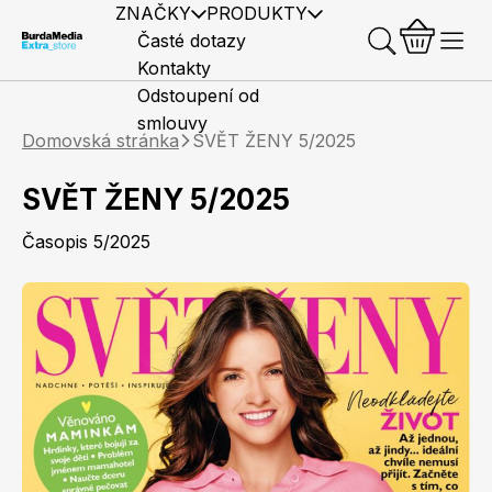
ZNAČKY
PRODUKTY
Časté dotazy
Kontakty
Odstoupení od
smlouvy
Domovská stránka
SVĚT ŽENY 5/2025
SVĚT ŽENY 5/2025
Časopis 5/2025
Předplatné časopisů
Elle
Burda Style
Časopisy
Knihy
Merch
Marianne
Elle Decoration