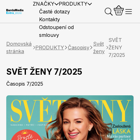
ZNAČKY
PRODUKTY
Časté dotazy
Kontakty
Odstoupení od
smlouvy
SVĚT
Domovská
Svět
PRODUKTY
Časopisy
ŽENY
stránka
ženy
7/2025
SVĚT ŽENY 7/2025
Předplatné časopisů
Elle
Burda Style
Časopisy
Časopis 7/2025
Knihy
Merch
Marianne
Elle Decoration