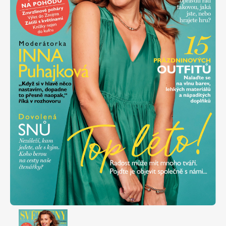
Apetit
Marianne Bydlení
Svět ženy
Marianne Venkov & styl