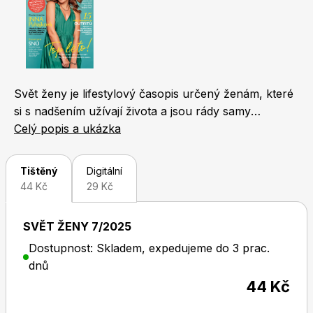
Naše krásná zahrada
LEGO® časopisy
Svět ženy je lifestylový časopis určený ženám, které
si s nadšením užívají života a jsou rády samy
sebou. Jeho koncept je unikátní. Čtenářky v něm
Celý popis a ukázka
Chip
Burda Easy
najdou nejen novinky ze světa módy, kosmetiky a
životního stylu, ale také zajímavosti z oblasti
Tištěný
Digitální
bytového designu, cestování a gastronomie. Každý
44 Kč
29 Kč
měsíc přináší i rozhovor s oblíbenou českou
celebritou, fejetony známých osobností a reportáže
SVĚT ŽENY 7/2025
odrážející svět, v němž žijeme. Nechybí ani oblíbené
Dostupnost: Skladem, expedujeme do 3 prac.
příběhy čtenářek a osudy slavných osobností.
Sudoku a křížovky
Burda Best of Plus
dnů
44 Kč