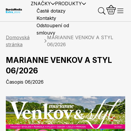
ZNAČKY
PRODUKTY
Časté dotazy
Kontakty
Odstoupení od
smlouvy
Domovská
MARIANNE VENKOV A STYL
stránka
06/2026
MARIANNE VENKOV A STYL
Předplatné časopisů
Elle
Burda Style
Časopisy
06/2026
Časopis 06/2026
Knihy
Merch
Marianne
Elle Decoration