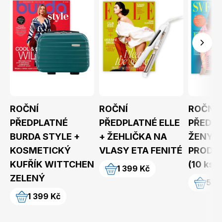
Toprecepty.cz
ROČNÍ
ROČNÍ
ROČNÍ
PŘEDPLATNÉ
PŘEDPLATNÉ ELLE
PŘEDPL
BURDA STYLE +
+ ŽEHLIČKA NA
ŽENY +
KOSMETICKÝ
VLASY ETA FENITÉ
PRODU
KUFŘÍK WITTCHEN
(10 ks)
1 399 Kč
ZELENÝ
599
1 399 Kč