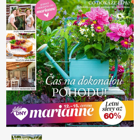
Apetit
Marianne Bydlení
Svět ženy
Marianne Venkov & styl