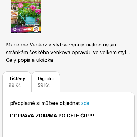
Naše krásná zahrada
LEGO® časopisy
Marianne Venkov a styl se věnuje nejkrásnějším
stránkám českého venkova opravdu ve velkém stylu.
Chip
Burda Easy
Zachycuje život na vesnici ze všech aspektů - od
Celý popis a ukázka
bydlení, zahrady a tipů na cestování přes chov
domácích zvířat, tradiční řemesla, dětské hry až po
Tištěný
Digitální
recepty z regionálních surovin a nezapomíná ani na
89 Kč
59 Kč
nejčerstvější módní trendy.Zajímavé informace si tu
najdou jak aktivní lidé, toužící po úniku z města, tak
předplatné si můžete objednat
zde
milovníci domácích mazlíčků nebo děti, které prostě
Sudoku a křížovky
Burda Best of Plus
obrázkové časopisy milují.
DOPRAVA ZDARMA PO CELÉ ČR!!!!