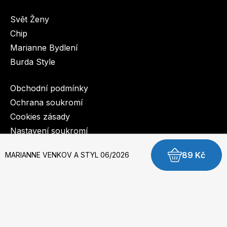
Svět Ženy
Chip
Marianne Bydlení
Burda Style
Obchodní podmínky
Ochrana soukromí
Cookies zásady
Nastavení soukromí
89 Kč
MARIANNE VENKOV A STYL 06/2026
© 2003-2026 BurdaMedia Extra s.r.o.
MARIANNE VENKOV & STYL 06/2026 - digi verze
Dostupnost: Skladem, expedujeme do 3 prac. dnů
59 Kč