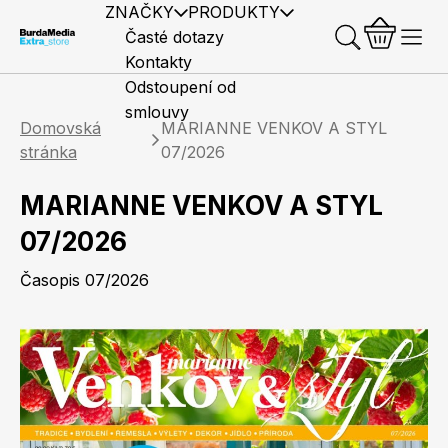
ZNAČKY
PRODUKTY
Časté dotazy
Kontakty
Odstoupení od
smlouvy
Domovská
MARIANNE VENKOV A STYL
stránka
07/2026
MARIANNE VENKOV A STYL
Předplatné časopisů
Elle
Burda Style
Časopisy
07/2026
Časopis 07/2026
Knihy
Merch
Marianne
Elle Decoration