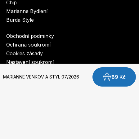
Chip
Marianne Bydlení
Burda Style
Obchodní podmínky
Ochrana soukromí
Cookies zásady
Nastavení soukromí
89 Kč
MARIANNE VENKOV A STYL 07/2026
© 2003-2026 BurdaMedia Extra s.r.o.
MARIANNE VENKOV & STYL 07/2026 - digi verze
Dostupnost: Skladem, expedujeme do 3 prac. dnů
59 Kč