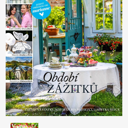
Apetit
Marianne Bydlení
Svět ženy
Marianne Venkov & styl