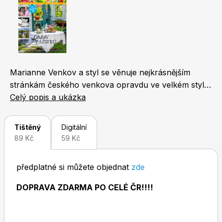
Naše krásná zahrada
LEGO® časopisy
Marianne Venkov a styl se věnuje nejkrásnějším
stránkám českého venkova opravdu ve velkém stylu.
Chip
Burda Easy
Zachycuje život na vesnici ze všech aspektů - od
Celý popis a ukázka
bydlení, zahrady a tipů na cestování přes chov
domácích zvířat, tradiční řemesla, dětské hry až po
Tištěný
Digitální
recepty z regionálních surovin a nezapomíná ani na
89 Kč
59 Kč
nejčerstvější módní trendy.Zajímavé informace si tu
najdou jak aktivní lidé, toužící po úniku z města, tak
předplatné si můžete objednat
zde
milovníci domácích mazlíčků nebo děti, které prostě
Sudoku a křížovky
Burda Best of Plus
obrázkové časopisy milují.
DOPRAVA ZDARMA PO CELÉ ČR!!!!