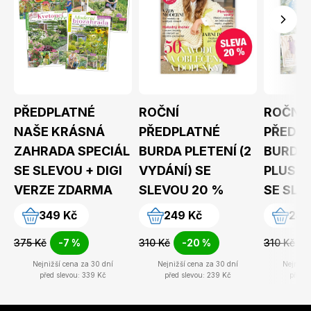
Toprecepty.cz
PŘEDPLATNÉ
ROČNÍ
ROČNÍ
NAŠE KRÁSNÁ
PŘEDPLATNÉ
PŘEDPL
ZAHRADA SPECIÁL
BURDA PLETENÍ (2
BURDA 
SE SLEVOU + DIGI
VYDÁNÍ) SE
PLUS (
VERZE ZDARMA
SLEVOU 20 %
SE SLE
349 Kč
249 Kč
249
375 Kč
-7 %
310 Kč
-20 %
310 Kč
Nejnižší cena za 30 dní
Nejnižší cena za 30 dní
Nejnižší
před slevou: 339 Kč
před slevou: 239 Kč
před s