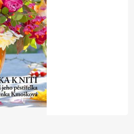
LEGO® časopisy
Burda Easy
Burda Best of Plus