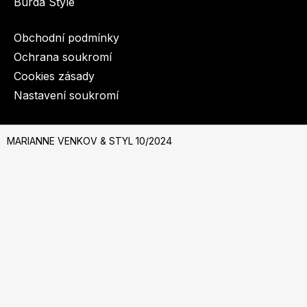
Burda Style
Obchodní podmínky
Ochrana soukromí
Cookies zásady
Nastavení soukromí
© 2003-2026 BurdaMedia Extra s.r.o.
MARIANNE VENKOV & STYL 10/2024
MARIANNE VENKOV & STYL 10/2024 - digi verze
Dostupnost: Skladem, expedujeme do 3 prac. dnů
Koupit na Burda.cz