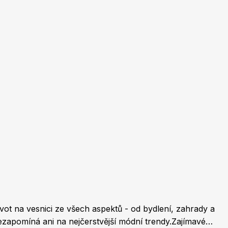
Burda Pletení
ot na vesnici ze všech aspektů - od bydlení, zahrady a
nezapomíná ani na nejčerstvější módní trendy.Zajímavé