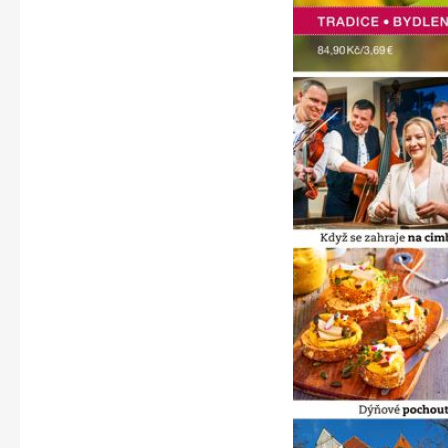
Apetit
Svět ženy