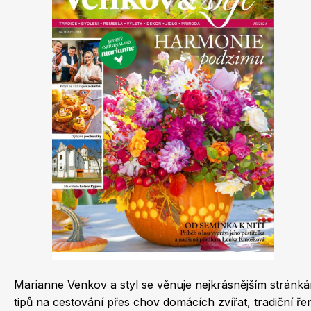
Dětské časopisy
Burda Best of
Marianne Venkov a styl se věnuje nejkrásnějším stránká
Burda Kids
tipů na cestování přes chov domácích zvířat, tradiční ř