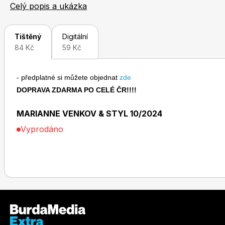
informace si tu najdou jak aktivní lidé, toužící po úniku
Celý popis a ukázka
Tištěný
Digitální
84 Kč
59 Kč
- předplatné si můžete objednat
zde
Toprecepty.cz
DOPRAVA ZDARMA PO CELÉ ČR!!!!
MARIANNE VENKOV & STYL 10/2024
Vyprodáno